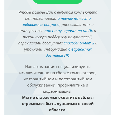
Чтобы помочь Вам с выбором компьютера
мы приготовили
ответы на часто
задаваемые вопросы
, рассказали много
интересного
про нашу гарантию на ПК
и
техническую поддержку покупателей,
перечислили доступные
способы оплаты
и
уточнили информацию
о вариантах
доставки ПК
.
Наша компания специализируется
исключительно на сборке компьютеров,
их гарантийном и постгарантийном
обслуживании, профилактике и
модернизации.
Мы не стараемся охватить всё, мы
стремимся быть лучшими в своей
области.