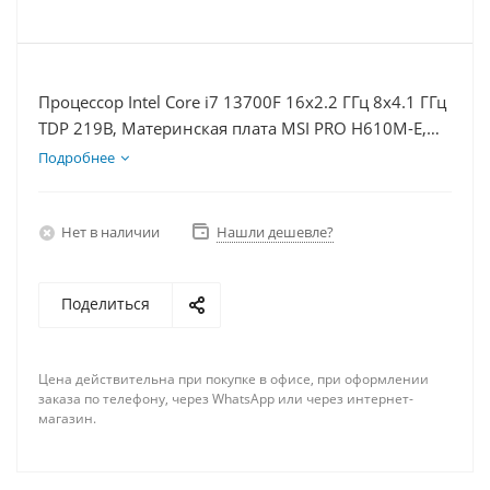
Процессор Intel Core i7 13700F 16x2.2 ГГц 8x4.1 ГГц
TDP 219В, Материнская плата MSI PRO H610M-E,
Видеокарта RTX 4080 16Гб, Память DDR4 32Gb,
Подробнее
Диски SSD 500Гб + HDD 1Тб, БП 850Вт
Нет в наличии
Нашли дешевле?
Поделиться
Цена действительна при покупке в офисе, при оформлении
заказа по телефону, через WhatsApp или через интернет-
магазин.