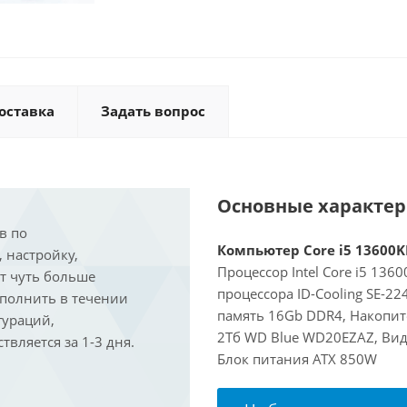
оставка
Задать вопрос
Основные характе
в по
Компьютер Core i5 13600KF
, настройку,
Процессор Intel Core i5 136
ит чуть больше
процессора ID-Cooling SE-2
ыполнить в течении
память 16Gb DDR4, Накопит
гураций,
2Тб WD Blue WD20EZAZ, Виде
вляется за 1-3 дня.
Блок питания ATX 850W