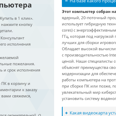
На базе какого проце
мпьютера
Этот компьютер собран на 
ядерный, 20-поточный проце
упить в 1 клик».
использует гибридную техн
и нажмите кнопку
cores) с энергоэффективными
детали.
ГГц, которая под нагрузкой 
. Консультант
лучших для сборки игрового
 его исполнения
Обладает высокой вычислит
с производительностью Inte
 желаемой
ценой. Наши специалисты с
льные пожелания.
объяснят преимущества св
ть и срок исполнения
модернизации для обеспеч
работы компьютера на прот
ПК в корзину и
при сборке ПК или позже, п
омментарии к заказу
увлекательный мир киберс
 вами свяжемся,
установить систему водяно
Какая видеокарта ус
тся окончательной. О