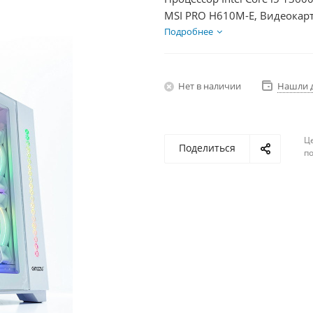
MSI PRO H610M-E, Видеокарт
SSD 500Гб + HDD 2Тб, БП 85
Подробнее
Нет в наличии
Нашли 
Ц
Поделиться
по