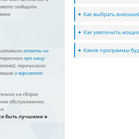
можете сообщить
Как выбрать внешний
каза.
Как увеличить мощно
Какие программы буд
иготовили
ответы на
нтересного
про нашу
ателей, перечислили
рмацию
о вариантах
ельно на сборке
йном обслуживании,
и.
ся быть лучшими в