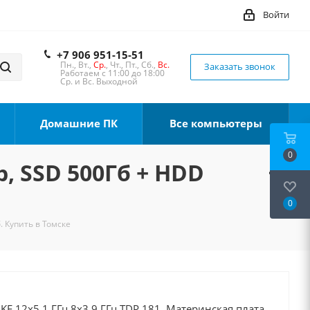
Войти
+7 906 951-15-51
Пн., Вт.,
Ср.
, Чт., Пт., Сб.,
Вс.
Заказать звонок
Работаем с 11:00 до 18:00
Ср. и Вс. Выходной
Домашние ПК
Все компьютеры
0
b, SSD 500Гб + HDD
0
. Купить в Томске
0KF 12x5.1 ГГц 8x3.9 ГГц TDP 181, Материнская плата