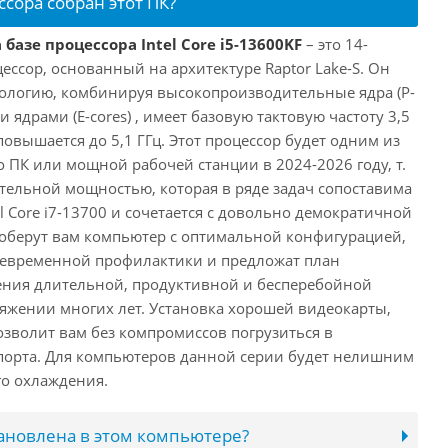
ссора собран этот ПК?
базе процессора Intel Core i5-13600KF
– это 14-
ссор, основанный на архитектуре Raptor Lake-S. Он
ологию, комбинируя высокопроизводительные ядра (P-
 ядрами (E-cores) , имеет базовую тактовую частоту 3,5
повышается до 5,1 ГГц. Этот процессор будет одним из
 ПК или мощной рабочей станции в 2024-2026 году, т.
ельной мощностью, которая в ряде задач сопоставима
l Core i7-13700 и сочетается с довольно демократичной
оберут вам компьютер с оптимальной конфигурацией,
оевременной профилактики и предложат план
ения длительной, продуктивной и бесперебойной
яжении многих лет. Установка хорошей видеокарты,
озволит вам без компромиссов погрузиться в
порта. Для компьютеров данной серии будет нелишним
го охлаждения.
тановлена в этом компьютере?