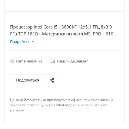
Процессор Intel Core i5 13600KF 12x5.1 ГГц 8x3.9
ГГц TDP 181Вт, Материнская плата MSI PRO H610M-
E, Видеокарта RTX 4090 24Гб, Память DDR4 64Gb,
Подробнее
Диски SSD 500Гб, БП 850Вт
Нет в наличии
Нашли дешевле?
Поделиться
Цена действительна при покупке в офисе, при оформлении
заказа по телефону, через WhatsApp или через интернет-
магазин.