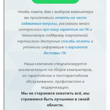
Чтобы помочь Вам с выбором компьютера
мы приготовили
ответы на часто
задаваемые вопросы
, рассказали много
интересного
про нашу гарантию на ПК
и
техническую поддержку покупателей,
перечислили доступные
способы оплаты
и
уточнили информацию
о вариантах
доставки ПК
.
Наша компания специализируется
исключительно на сборке компьютеров,
их гарантийном и постгарантийном
обслуживании, профилактике и
модернизации.
Мы не стараемся охватить всё, мы
стремимся быть лучшими в своей
области.