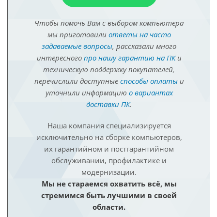
Чтобы помочь Вам с выбором компьютера
мы приготовили
ответы на часто
задаваемые вопросы
, рассказали много
интересного
про нашу гарантию на ПК
и
техническую поддержку покупателей,
перечислили доступные
способы оплаты
и
уточнили информацию
о вариантах
доставки ПК
.
Наша компания специализируется
исключительно на сборке компьютеров,
их гарантийном и постгарантийном
обслуживании, профилактике и
модернизации.
Мы не стараемся охватить всё, мы
стремимся быть лучшими в своей
области.