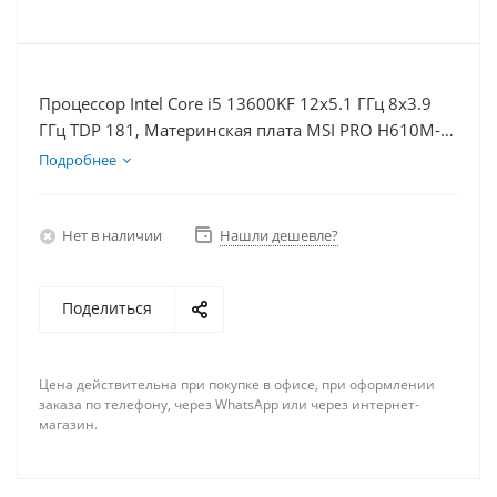
Процессор Intel Core i5 13600KF 12x5.1 ГГц 8x3.9
ГГц TDP 181, Материнская плата MSI PRO H610M-E,
Видеокарта RTX 4080 16Гб, Память DDR4 64Gb,
Подробнее
Диски SSD 500Гб + HDD 2Тб, БП 850Вт
Нет в наличии
Нашли дешевле?
Поделиться
Цена действительна при покупке в офисе, при оформлении
заказа по телефону, через WhatsApp или через интернет-
магазин.