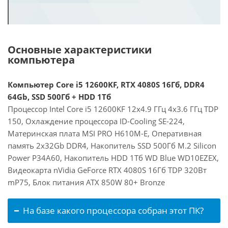
Основные характеристики
компьютера
Компьютер Core i5 12600KF, RTX 4080S 16Гб, DDR4
64Gb, SSD 500Гб + HDD 1Тб
Процессор Intel Core i5 12600KF 12x4.9 ГГц 4x3.6 ГГц TDP
150, Охлаждение процессора ID-Cooling SE-224,
Материнская плата MSI PRO H610M-E, Оперативная
память 2x32Gb DDR4, Накопитель SSD 500Гб M.2 Silicon
Power P34A60, Накопитель HDD 1Тб WD Blue WD10EZEX,
Видеокарта nVidia GeForce RTX 4080S 16Гб TDP 320Вт
mP75, Блок питания ATX 850W 80+ Bronze
На базе какого процессора собран этот ПК?