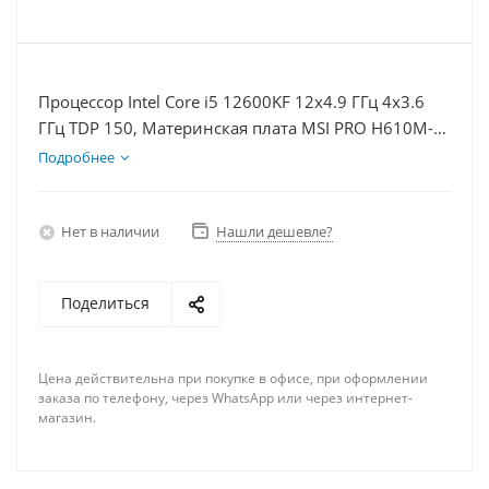
Процессор Intel Core i5 12600KF 12x4.9 ГГц 4x3.6
ГГц TDP 150, Материнская плата MSI PRO H610M-E,
Видеокарта RTX 4080S 16Гб, Память DDR4 64Gb,
Подробнее
Диски SSD 500Гб + HDD 1Тб, БП 850Вт
Нет в наличии
Нашли дешевле?
Поделиться
Цена действительна при покупке в офисе, при оформлении
заказа по телефону, через WhatsApp или через интернет-
магазин.