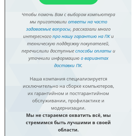
Чтобы помочь Вам с выбором компьютера
мы приготовили
ответы на часто
задаваемые вопросы
, рассказали много
интересного
про нашу гарантию на ПК
и
техническую поддержку покупателей,
перечислили доступные
способы оплаты
и
уточнили информацию
о вариантах
доставки ПК
.
Наша компания специализируется
исключительно на сборке компьютеров,
их гарантийном и постгарантийном
обслуживании, профилактике и
модернизации.
Мы не стараемся охватить всё, мы
стремимся быть лучшими в своей
области.