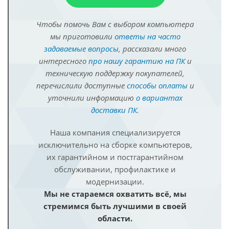
Чтобы помочь Вам с выбором компьютера
мы приготовили
ответы на часто
задаваемые вопросы
, рассказали много
интересного
про нашу гарантию на ПК
и
техническую поддержку покупателей,
перечислили доступные
способы оплаты
и
уточнили информацию
о вариантах
доставки ПК
.
Наша компания специализируется
исключительно на сборке компьютеров,
их гарантийном и постгарантийном
обслуживании, профилактике и
модернизации.
Мы не стараемся охватить всё, мы
стремимся быть лучшими в своей
области.