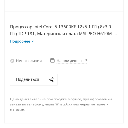
Процессор Intel Core i5 13600KF 12x5.1 ГГц 8x3.9
ГГц TDP 181, Материнская плата MSI PRO H610M-E,
Видеокарта RTX 4080 16Гб, Память DDR4 8Gb,
Подробнее
Диски SSD 500Гб + HDD 1Тб, БП 850Вт
Нет в наличии
Нашли дешевле?
Поделиться
Цена действительна при покупке в офисе, при оформлении
заказа по телефону, через WhatsApp или через интернет-
магазин.