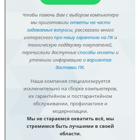
Чтобы помочь Вам с выбором компьютера
мы приготовили
ответы на часто
задаваемые вопросы
, рассказали много
интересного
про нашу гарантию на ПК
и
техническую поддержку покупателей,
перечислили доступные
способы оплаты
и
уточнили информацию
о вариантах
доставки ПК
.
Наша компания специализируется
исключительно на сборке компьютеров,
их гарантийном и постгарантийном
обслуживании, профилактике и
модернизации.
Мы не стараемся охватить всё, мы
стремимся быть лучшими в своей
области.