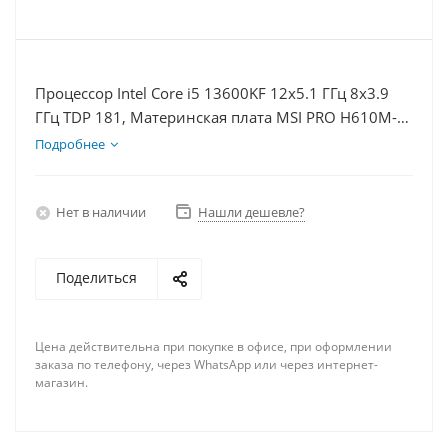
Процессор Intel Core i5 13600KF 12x5.1 ГГц 8x3.9
ГГц TDP 181, Материнская плата MSI PRO H610M-E,
Видеокарта RTX 4080S 16Гб, Память DDR4 8Gb,
Подробнее
Диски SSD 500Гб, БП 850Вт
Нет в наличии
Нашли дешевле?
Поделиться
Цена действительна при покупке в офисе, при оформлении
заказа по телефону, через WhatsApp или через интернет-
магазин.