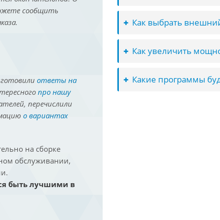
можете сообщить
Как выбрать внешний
каза.
Как увеличить мощно
Какие программы буд
иготовили
ответы на
нтересного
про нашу
ателей, перечислили
рмацию
о вариантах
ельно на сборке
йном обслуживании,
и.
ся быть лучшими в