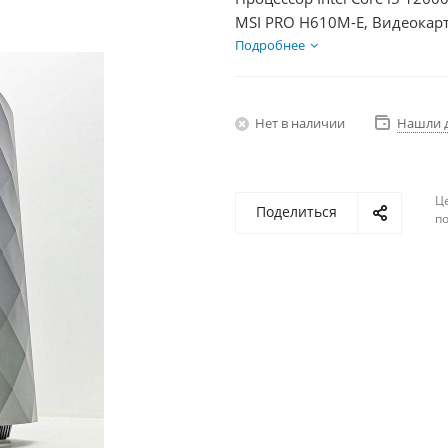
MSI PRO H610M-E, Видеокарт
1000Гб + HDD 2Тб, БП 850Вт
Подробнее
Нет в наличии
Нашли 
Ц
Поделиться
по