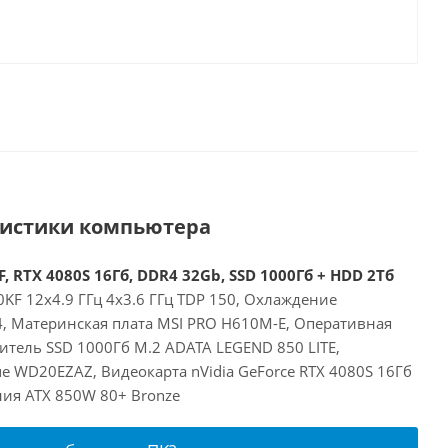
ристики компьютера
, RTX 4080S 16Гб, DDR4 32Gb, SSD 1000Гб + HDD 2Тб
00KF 12x4.9 ГГц 4x3.6 ГГц TDP 150, Охлаждение
24, Материнская плата MSI PRO H610M-E, Оперативная
итель SSD 1000Гб M.2 ADATA LEGEND 850 LITE,
e WD20EZAZ, Видеокарта nVidia GeForce RTX 4080S 16Гб
ния ATX 850W 80+ Bronze