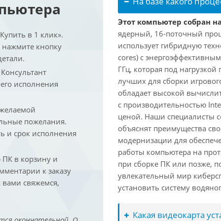
На базе какого проце
мпьютера
Этот компьютер собран на 
ядерный, 16-поточный проце
упить в 1 клик».
использует гибридную техн
и нажмите кнопку
cores) с энергоэффективными
детали.
ГГц, которая под нагрузкой 
. Консультант
лучших для сборки игрового
 его исполнения
обладает высокой вычислит
с производительностью Inte
 желаемой
ценой. Наши специалисты с
льные пожелания.
объяснят преимущества св
ть и срок исполнения
модернизации для обеспеч
работы компьютера на прот
ПК в корзину и
при сборке ПК или позже, п
омментарии к заказу
увлекательный мир киберс
 вами свяжемся,
установить систему водяно
Какая видеокарта ус
тся окончательной. О