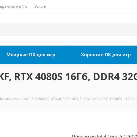
Гарантия на ПК
Услуги
Мощные ПК для игр
Хорошие ПК для игр
F, RTX 4080S 16Гб, DDR4 32
Компьютер Core i5 12600KF, RTX 4080S 16Гб, DDR4 32Gb, SSD 1000Гб + HDD 2
Процессор Intel Core i5 1260