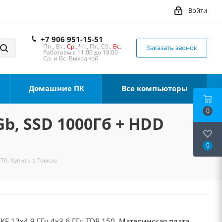
Войти
+7 906 951-15-51
Пн., Вт.,
Ср.
, Чт., Пт., Сб.,
Вс.
Заказать звонок
Работаем с 11:00 до 18:00
Ср. и Вс. Выходной
Домашние ПК
Все компьютеры
0
Gb, SSD 1000Гб + HDD
0
Тб. Купить в Томске
0KF 12x4.9 ГГц 4x3.6 ГГц TDP 150, Материнская плата