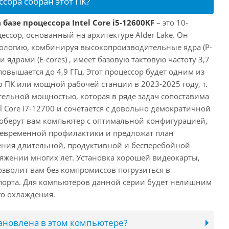
ссора собран этот ПК?
базе процессора Intel Core i5-12600KF
– это 10-
ссор, основанный на архитектуре Alder Lake. Он
ологию, комбинируя высокопроизводительные ядра (P-
 ядрами (E-cores) , имеет базовую тактовую частоту 3,7
повышается до 4,9 ГГц. Этот процессор будет одним из
 ПК или мощной рабочей станции в 2023-2025 году, т.
ельной мощностью, которая в ряде задач сопоставима
l Core i7-12700 и сочетается с довольно демократичной
оберут вам компьютер с оптимальной конфигурацией,
оевременной профилактики и предложат план
ения длительной, продуктивной и бесперебойной
яжении многих лет. Установка хорошей видеокарты,
озволит вам без компромиссов погрузиться в
порта. Для компьютеров данной серии будет нелишним
го охлаждения.
тановлена в этом компьютере?