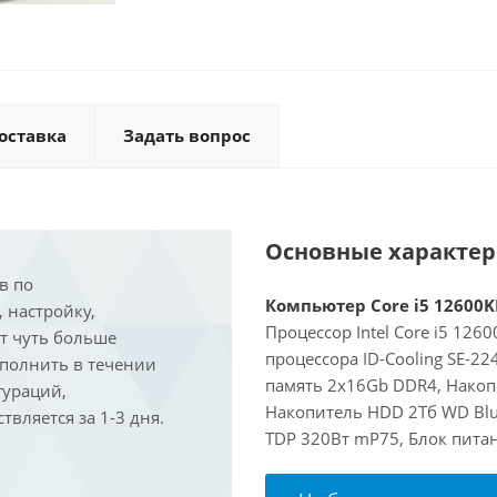
оставка
Задать вопрос
Основные характе
в по
Компьютер Core i5 12600KF
, настройку,
Процессор Intel Core i5 126
ит чуть больше
процессора ID-Cooling SE-2
ыполнить в течении
память 2x16Gb DDR4, Накоп
гураций,
Накопитель HDD 2Тб WD Blu
вляется за 1-3 дня.
TDP 320Вт mP75, Блок пита