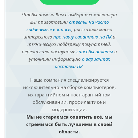
Чтобы помочь Вам с выбором компьютера
мы приготовили
ответы на часто
задаваемые вопросы
, рассказали много
интересного
про нашу гарантию на ПК
и
техническую поддержку покупателей,
перечислили доступные
способы оплаты
и
уточнили информацию
о вариантах
доставки ПК
.
Наша компания специализируется
исключительно на сборке компьютеров,
их гарантийном и постгарантийном
обслуживании, профилактике и
модернизации.
Мы не стараемся охватить всё, мы
стремимся быть лучшими в своей
области.