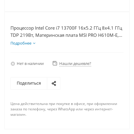
Процессор Intel Core i7 13700F 16x5.2 ГГц 8x4.1 ГГц
TDP 219Вт, Материнская плата MSI PRO H610M-E,
Видеокарта RTX 4080S 16Гб, Память DDR4 32Gb,
Подробнее
Диски SSD 1000Гб + HDD 1Тб, БП 850Вт
Нет в наличии
Нашли дешевле?
Поделиться
Цена действительна при покупке в офисе, при оформлении
заказа по телефону, через WhatsApp или через интернет-
магазин.