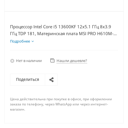
Процессор Intel Core i5 13600KF 12x5.1 ГГц 8x3.9
ГГц TDP 181, Материнская плата MSI PRO H610M-E,
Видеокарта RTX 4080 16Гб, Память DDR4 16Gb,
Подробнее
Диски SSD 1000Гб + HDD 2Тб, БП 850Вт
Нет в наличии
Нашли дешевле?
Поделиться
Цена действительна при покупке в офисе, при оформлении
заказа по телефону, через WhatsApp или через интернет-
магазин.