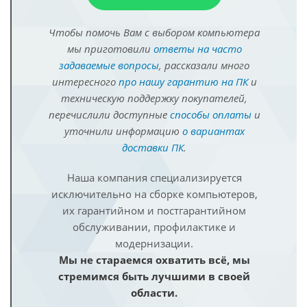
Чтобы помочь Вам с выбором компьютера
мы приготовили
ответы на часто
задаваемые вопросы
, рассказали много
интересного
про нашу гарантию на ПК
и
техническую поддержку покупателей,
перечислили доступные
способы оплаты
и
уточнили информацию
о вариантах
доставки ПК
.
Наша компания специализируется
исключительно на сборке компьютеров,
их гарантийном и постгарантийном
обслуживании, профилактике и
модернизации.
Мы не стараемся охватить всё, мы
стремимся быть лучшими в своей
области.