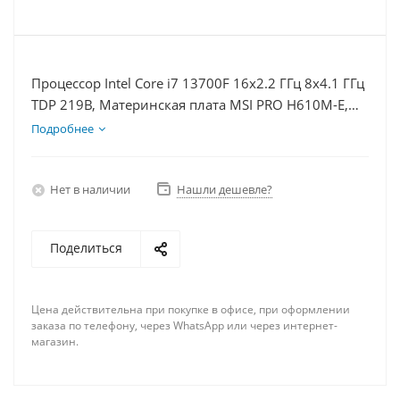
Процессор Intel Core i7 13700F 16x2.2 ГГц 8x4.1 ГГц
TDP 219В, Материнская плата MSI PRO H610M-E,
Видеокарта RTX 4080 16Гб, Память DDR4 16Gb,
Подробнее
Диски SSD 1000Гб + HDD 1Тб, БП 850Вт
Нет в наличии
Нашли дешевле?
Поделиться
Цена действительна при покупке в офисе, при оформлении
заказа по телефону, через WhatsApp или через интернет-
магазин.