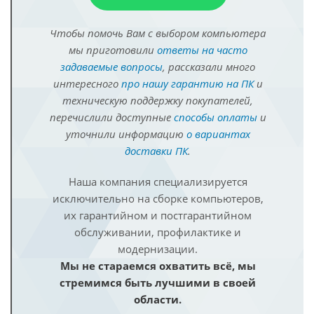
Чтобы помочь Вам с выбором компьютера
мы приготовили
ответы на часто
задаваемые вопросы
, рассказали много
интересного
про нашу гарантию на ПК
и
техническую поддержку покупателей,
перечислили доступные
способы оплаты
и
уточнили информацию
о вариантах
доставки ПК
.
Наша компания специализируется
исключительно на сборке компьютеров,
их гарантийном и постгарантийном
обслуживании, профилактике и
модернизации.
Мы не стараемся охватить всё, мы
стремимся быть лучшими в своей
области.