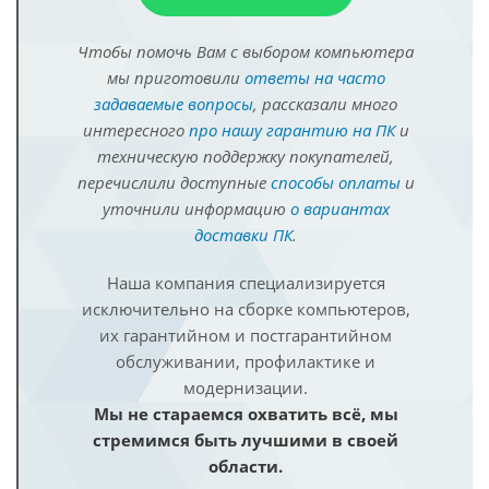
Чтобы помочь Вам с выбором компьютера
мы приготовили
ответы на часто
задаваемые вопросы
, рассказали много
интересного
про нашу гарантию на ПК
и
техническую поддержку покупателей,
перечислили доступные
способы оплаты
и
уточнили информацию
о вариантах
доставки ПК
.
Наша компания специализируется
исключительно на сборке компьютеров,
их гарантийном и постгарантийном
обслуживании, профилактике и
модернизации.
Мы не стараемся охватить всё, мы
стремимся быть лучшими в своей
области.