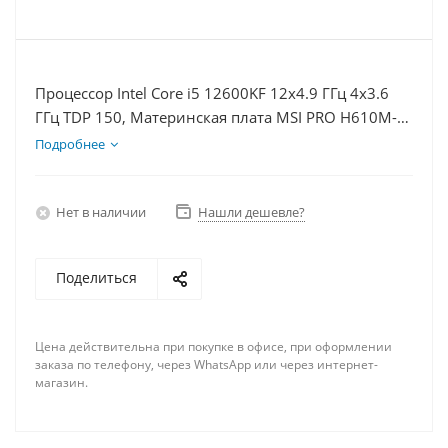
Процессор Intel Core i5 12600KF 12x4.9 ГГц 4x3.6
ГГц TDP 150, Материнская плата MSI PRO H610M-E,
Видеокарта RTX 4080S 16Гб, Память DDR4 16Gb,
Подробнее
Диски SSD 1000Гб + HDD 2Тб, БП 850Вт
Нет в наличии
Нашли дешевле?
Поделиться
Цена действительна при покупке в офисе, при оформлении
заказа по телефону, через WhatsApp или через интернет-
магазин.