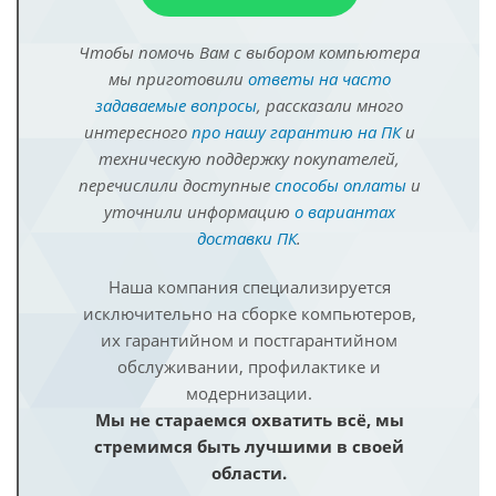
Чтобы помочь Вам с выбором компьютера
мы приготовили
ответы на часто
задаваемые вопросы
, рассказали много
интересного
про нашу гарантию на ПК
и
техническую поддержку покупателей,
перечислили доступные
способы оплаты
и
уточнили информацию
о вариантах
доставки ПК
.
Наша компания специализируется
исключительно на сборке компьютеров,
их гарантийном и постгарантийном
обслуживании, профилактике и
модернизации.
Мы не стараемся охватить всё, мы
стремимся быть лучшими в своей
области.