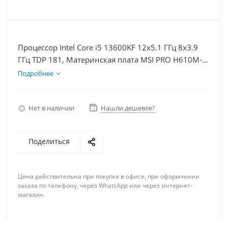
Процессор Intel Core i5 13600KF 12x5.1 ГГц 8x3.9
ГГц TDP 181, Материнская плата MSI PRO H610M-E,
Видеокарта RTX 4080 16Гб, Память DDR4 8Gb,
Подробнее
Диски SSD 1000Гб + HDD 2Тб, БП 850Вт
Нет в наличии
Нашли дешевле?
Поделиться
Цена действительна при покупке в офисе, при оформлении
заказа по телефону, через WhatsApp или через интернет-
магазин.