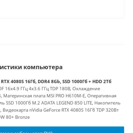
ристики компьютера
 RTX 4080S 16Гб, DDR4 8Gb, SSD 1000Гб + HDD 2Тб
00F 16x4.9 ГГц 4x3.6 ГГц TDP 180В, Охлаждение
24, Материнская плата MSI PRO H610M-E, Оперативная
ль SSD 1000Гб M.2 ADATA LEGEND 850 LITE, Накопитель
Видеокарта nVidia GeForce RTX 4080S 16Гб TDP 320Вт
0W 80+ Bronze