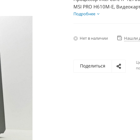
MSI PRO H610M-E, Видеокарт
1000Гб + HDD 2Тб, БП 850Вт
Подробнее
Нет в наличии
Нашли 
Ц
Поделиться
по