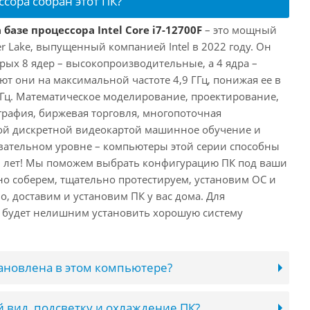
ссора собран этот ПК?
базе процессора Intel Core i7-12700F
– это мощный
er Lake, выпущенный компанией Intel в 2022 году. Он
рых 8 ядер – высокопроизводительные, а 4 ядра –
т они на максимальной частоте 4,9 ГГц, понижая ее в
 ГГц. Математическое моделирование, проектирование,
рафия, биржевая торговля, многопоточная
ной дискретной видеокартой машинное обучение и
вательном уровне – компьютеры этой серии способны
10 лет! Мы поможем выбрать конфигурацию ПК под ваши
но соберем, тщательно протестируем, установим ОС и
о, доставим и установим ПК у вас дома. Для
 будет нелишним установить хорошую систему
тановлена в этом компьютере?
 вид, подсветку и охлаждение ПК?