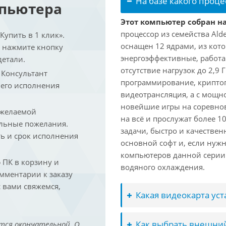
На базе какого проце
мпьютера
Этот компьютер собран на 
процессор из семейства Ald
упить в 1 клик».
оснащен 12 ядрами, из кото
и нажмите кнопку
энергоэффективные, работаю
детали.
отсутствие нагрузок до 2,9
. Консультант
программирование, криптог
 его исполнения
видеотрансляция, а с мощ
новейшие игры на соревно
 желаемой
на всё и прослужат более 
льные пожелания.
задачи, быстро и качествен
ть и срок исполнения
основной софт и, если нужн
компьютеров данной серии
ПК в корзину и
водяного охлаждения.
омментарии к заказу
 вами свяжемся,
Какая видеокарта ус
Как выбрать внешний
тся окончательной. О