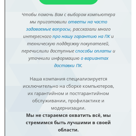
Чтобы помочь Вам с выбором компьютера
мы приготовили
ответы на часто
задаваемые вопросы
, рассказали много
интересного
про нашу гарантию на ПК
и
техническую поддержку покупателей,
перечислили доступные
способы оплаты
и
уточнили информацию
о вариантах
доставки ПК
.
Наша компания специализируется
исключительно на сборке компьютеров,
их гарантийном и постгарантийном
обслуживании, профилактике и
модернизации.
Мы не стараемся охватить всё, мы
стремимся быть лучшими в своей
области.