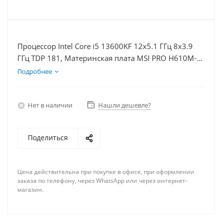
Процессор Intel Core i5 13600KF 12x5.1 ГГц 8x3.9
ГГц TDP 181, Материнская плата MSI PRO H610M-E,
Видеокарта RTX 4090 24Гб, Память DDR4 32Gb,
Подробнее
Диски SSD 250Гб, БП 850Вт
Нет в наличии
Нашли дешевле?
Поделиться
Цена действительна при покупке в офисе, при оформлении
заказа по телефону, через WhatsApp или через интернет-
магазин.