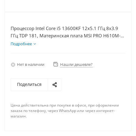
Процессор Intel Core i5 13600KF 12x5.1 ГГц 8x3.9
ГГц TDP 181, Материнская плата MSI PRO H610M-E,
Видеокарта RTX 4080S 16Гб, Память DDR4 16Gb,
Подробнее
Диски SSD 250Гб, БП 850Вт
Нет в наличии
Нашли дешевле?
Поделиться
Цена действительна при покупке в офисе, при оформлении
заказа по телефону, через WhatsApp или через интернет-
магазин.