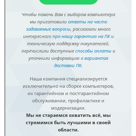
Чтобы помочь Вам с выбором компьютера
мы приготовили
ответы на часто
задаваемые вопросы
, рассказали много
интересного
про нашу гарантию на ПК
и
техническую поддержку покупателей,
перечислили доступные
способы оплаты
и
уточнили информацию
о вариантах
доставки ПК
.
Наша компания специализируется
исключительно на сборке компьютеров,
их гарантийном и постгарантийном
обслуживании, профилактике и
модернизации.
Мы не стараемся охватить всё, мы
стремимся быть лучшими в своей
области.