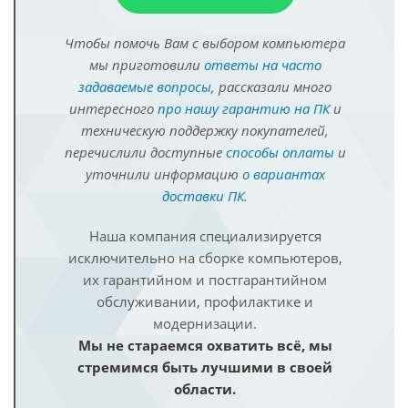
Чтобы помочь Вам с выбором компьютера
мы приготовили
ответы на часто
задаваемые вопросы
, рассказали много
интересного
про нашу гарантию на ПК
и
техническую поддержку покупателей,
перечислили доступные
способы оплаты
и
уточнили информацию
о вариантах
доставки ПК
.
Наша компания специализируется
исключительно на сборке компьютеров,
их гарантийном и постгарантийном
обслуживании, профилактике и
модернизации.
Мы не стараемся охватить всё, мы
стремимся быть лучшими в своей
области.