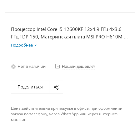
Процессор Intel Core i5 12600KF 12x4.9 ГГц 4x3.6
ГГц TDP 150, Материнская плата MSI PRO H610M-E,
Видеокарта RTX 4080S 16Гб, Память DDR4 16Gb,
Подробнее
Диски SSD 250Гб + HDD 2Тб, БП 850Вт
Нет в наличии
Нашли дешевле?
Поделиться
Цена действительна при покупке в офисе, при оформлении
заказа по телефону, через WhatsApp или через интернет-
магазин.