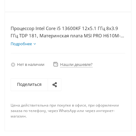
Процессор Intel Core i5 13600KF 12x5.1 ГГц 8x3.9
ГГц TDP 181, Материнская плата MSI PRO H610M-E,
Видеокарта RTX 4090 24Гб, Память DDR4 64Gb,
Подробнее
Диски SSD 250Гб, БП 850Вт
Нет в наличии
Нашли дешевле?
Поделиться
Цена действительна при покупке в офисе, при оформлении
заказа по телефону, через WhatsApp или через интернет-
магазин.