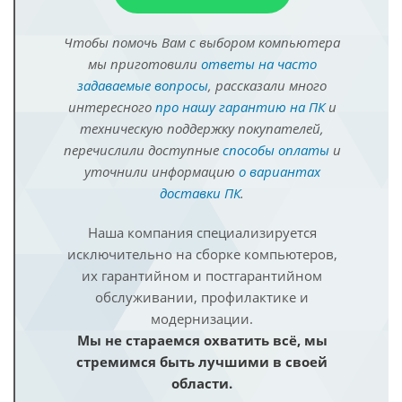
Чтобы помочь Вам с выбором компьютера
мы приготовили
ответы на часто
задаваемые вопросы
, рассказали много
интересного
про нашу гарантию на ПК
и
техническую поддержку покупателей,
перечислили доступные
способы оплаты
и
уточнили информацию
о вариантах
доставки ПК
.
Наша компания специализируется
исключительно на сборке компьютеров,
их гарантийном и постгарантийном
обслуживании, профилактике и
модернизации.
Мы не стараемся охватить всё, мы
стремимся быть лучшими в своей
области.