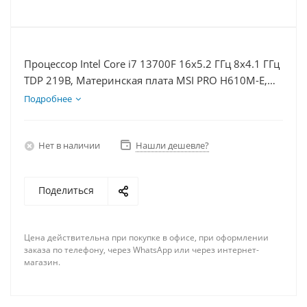
Процессор Intel Core i7 13700F 16x5.2 ГГц 8x4.1 ГГц
TDP 219В, Материнская плата MSI PRO H610M-E,
Видеокарта RTX 4090 24Гб, Память DDR4 64Gb,
Подробнее
Диски SSD 250Гб, БП 850Вт
Нет в наличии
Нашли дешевле?
Поделиться
Цена действительна при покупке в офисе, при оформлении
заказа по телефону, через WhatsApp или через интернет-
магазин.