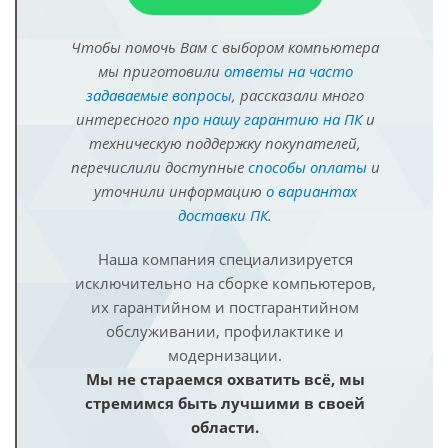
Чтобы помочь Вам с выбором компьютера
мы приготовили
ответы на часто
задаваемые вопросы
, рассказали много
интересного
про нашу гарантию на ПК
и
техническую поддержку покупателей,
перечислили доступные
способы оплаты
и
уточнили информацию
о вариантах
доставки ПК
.
Наша компания специализируется
исключительно на сборке компьютеров,
их гарантийном и постгарантийном
обслуживании, профилактике и
модернизации.
Мы не стараемся охватить всё, мы
стремимся быть лучшими в своей
области.