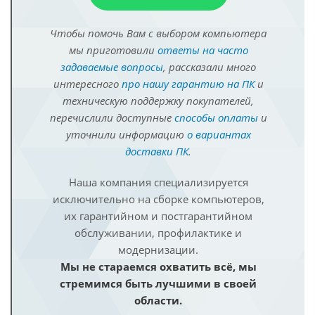
Чтобы помочь Вам с выбором компьютера
мы приготовили
ответы на часто
задаваемые вопросы
, рассказали много
интересного
про нашу гарантию на ПК
и
техническую поддержку покупателей,
перечислили доступные
способы оплаты
и
уточнили информацию
о вариантах
доставки ПК
.
Наша компания специализируется
исключительно на сборке компьютеров,
их гарантийном и постгарантийном
обслуживании, профилактике и
модернизации.
Мы не стараемся охватить всё, мы
стремимся быть лучшими в своей
области.