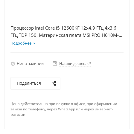
Процессор Intel Core i5 12600KF 12x4.9 ГГц 4x3.6
ГГц TDP 150, Материнская плата MSI PRO H610M-E,
Видеокарта RTX 4080S 16Гб, Память DDR4 64Gb,
Подробнее
Диски SSD 250Гб + HDD 1Тб, БП 850Вт
Нет в наличии
Нашли дешевле?
Поделиться
Цена действительна при покупке в офисе, при оформлении
заказа по телефону, через WhatsApp или через интернет-
магазин.