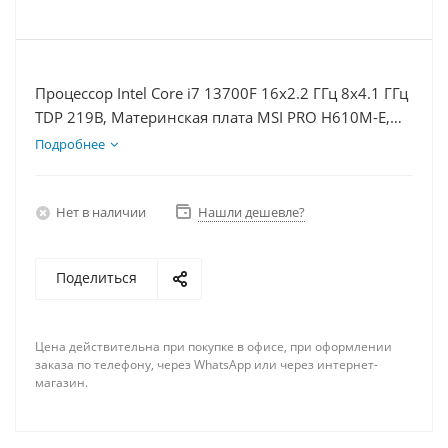
Процессор Intel Core i7 13700F 16x2.2 ГГц 8x4.1 ГГц
TDP 219В, Материнская плата MSI PRO H610M-E,
Видеокарта RTX 4080 16Гб, Память DDR4 8Gb,
Подробнее
Диски SSD 250Гб + HDD 2Тб, БП 850Вт
Нет в наличии
Нашли дешевле?
Поделиться
Цена действительна при покупке в офисе, при оформлении
заказа по телефону, через WhatsApp или через интернет-
магазин.