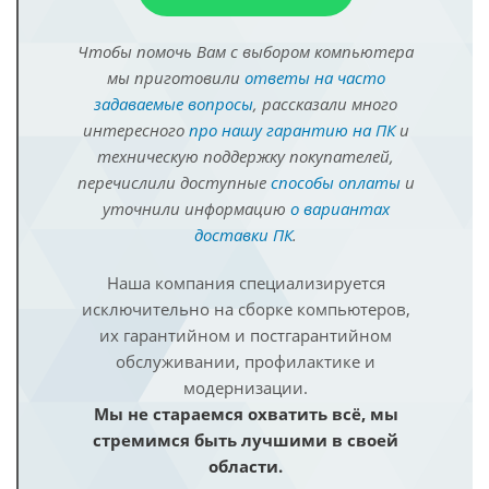
Чтобы помочь Вам с выбором компьютера
мы приготовили
ответы на часто
задаваемые вопросы
, рассказали много
интересного
про нашу гарантию на ПК
и
техническую поддержку покупателей,
перечислили доступные
способы оплаты
и
уточнили информацию
о вариантах
доставки ПК
.
Наша компания специализируется
исключительно на сборке компьютеров,
их гарантийном и постгарантийном
обслуживании, профилактике и
модернизации.
Мы не стараемся охватить всё, мы
стремимся быть лучшими в своей
области.