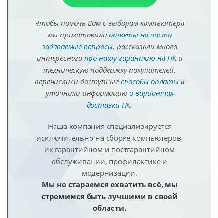
Чтобы помочь Вам с выбором компьютера
мы приготовили
ответы на часто
задаваемые вопросы
, рассказали много
интересного
про нашу гарантию на ПК
и
техническую поддержку покупателей,
перечислили доступные
способы оплаты
и
уточнили информацию
о вариантах
доставки ПК
.
Наша компания специализируется
исключительно на сборке компьютеров,
их гарантийном и постгарантийном
обслуживании, профилактике и
модернизации.
Мы не стараемся охватить всё, мы
стремимся быть лучшими в своей
области.