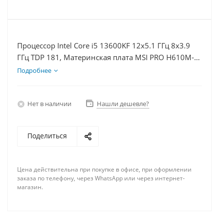
Процессор Intel Core i5 13600KF 12x5.1 ГГц 8x3.9
ГГц TDP 181, Материнская плата MSI PRO H610M-E,
Видеокарта RTX 4080 16Гб, Память DDR4 8Gb,
Подробнее
Диски SSD 250Гб + HDD 1Тб, БП 850Вт
Нет в наличии
Нашли дешевле?
Поделиться
Цена действительна при покупке в офисе, при оформлении
заказа по телефону, через WhatsApp или через интернет-
магазин.