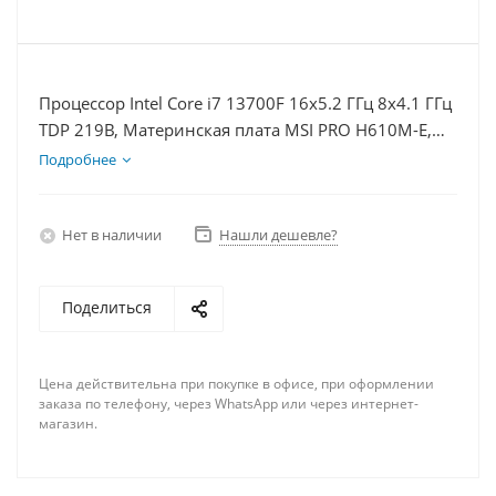
Процессор Intel Core i7 13700F 16x5.2 ГГц 8x4.1 ГГц
TDP 219В, Материнская плата MSI PRO H610M-E,
Видеокарта RTX 4080S 16Гб, Память DDR4 8Gb,
Подробнее
Диски SSD 250Гб + HDD 1Тб, БП 850Вт
Нет в наличии
Нашли дешевле?
Поделиться
Цена действительна при покупке в офисе, при оформлении
заказа по телефону, через WhatsApp или через интернет-
магазин.