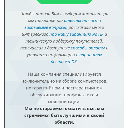
Чтобы помочь Вам с выбором компьютера
мы приготовили
ответы на часто
задаваемые вопросы
, рассказали много
интересного
про нашу гарантию на ПК
и
техническую поддержку покупателей,
перечислили доступные
способы оплаты
и
уточнили информацию
о вариантах
доставки ПК
.
Наша компания специализируется
исключительно на сборке компьютеров,
их гарантийном и постгарантийном
обслуживании, профилактике и
модернизации.
Мы не стараемся охватить всё, мы
стремимся быть лучшими в своей
области.