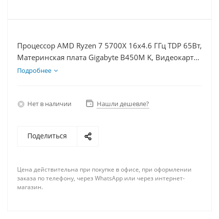
Процессор AMD Ryzen 7 5700X 16x4.6 ГГц TDP 65Вт,
Материнская плата Gigabyte B450M K, Видеокарта
GTX 1630 4Гб, Память DDR4 8Gb, Диски
Подробнее
SSD 120Гб + HDD 1Тб, БП 350Вт
Нет в наличии
Нашли дешевле?
Поделиться
Цена действительна при покупке в офисе, при оформлении
заказа по телефону, через WhatsApp или через интернет-
магазин.