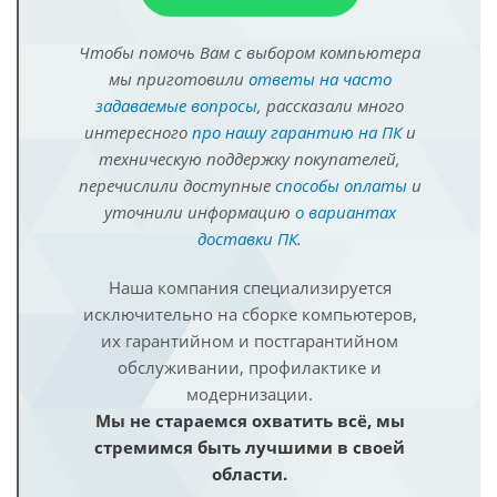
Чтобы помочь Вам с выбором компьютера
мы приготовили
ответы на часто
задаваемые вопросы
, рассказали много
интересного
про нашу гарантию на ПК
и
техническую поддержку покупателей,
перечислили доступные
способы оплаты
и
уточнили информацию
о вариантах
доставки ПК
.
Наша компания специализируется
исключительно на сборке компьютеров,
их гарантийном и постгарантийном
обслуживании, профилактике и
модернизации.
Мы не стараемся охватить всё, мы
стремимся быть лучшими в своей
области.