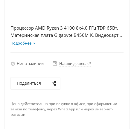
Процессор AMD Ryzen 3 4100 8x4.0 ГГц TDP 65Вт,
Материнская плата Gigabyte B450M K, Видеокарта
GTX 1630 4Гб, Память DDR4 8Gb, Диски
Подробнее
SSD 120Гб, БП 350Вт
Нет в наличии
Нашли дешевле?
Поделиться
Цена действительна при покупке в офисе, при оформлении
заказа по телефону, через WhatsApp или через интернет-
магазин.