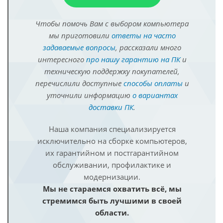
Чтобы помочь Вам с выбором компьютера
мы приготовили
ответы на часто
задаваемые вопросы
, рассказали много
интересного
про нашу гарантию на ПК
и
техническую поддержку покупателей,
перечислили доступные
способы оплаты
и
уточнили информацию
о вариантах
доставки ПК
.
Наша компания специализируется
исключительно на сборке компьютеров,
их гарантийном и постгарантийном
обслуживании, профилактике и
модернизации.
Мы не стараемся охватить всё, мы
стремимся быть лучшими в своей
области.