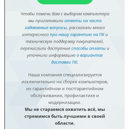
Чтобы помочь Вам с выбором компьютера
мы приготовили
ответы на часто
задаваемые вопросы
, рассказали много
интересного
про нашу гарантию на ПК
и
техническую поддержку покупателей,
перечислили доступные
способы оплаты
и
уточнили информацию
о вариантах
доставки ПК
.
Наша компания специализируется
исключительно на сборке компьютеров,
их гарантийном и постгарантийном
обслуживании, профилактике и
модернизации.
Мы не стараемся охватить всё, мы
стремимся быть лучшими в своей
области.