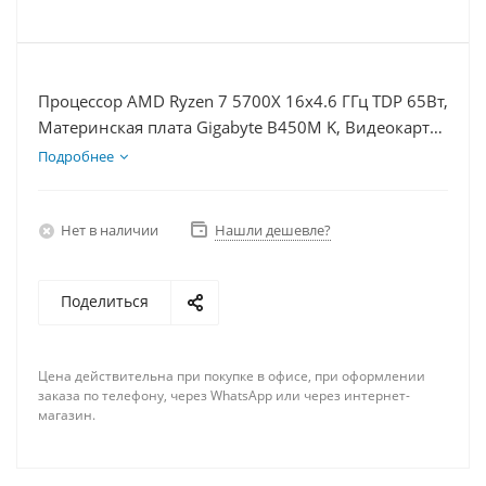
Процессор AMD Ryzen 7 5700X 16x4.6 ГГц TDP 65Вт,
Материнская плата Gigabyte B450M K, Видеокарта
GTX 1630 4Гб, Память DDR4 64Gb, Диски
Подробнее
SSD 120Гб, БП 350Вт
Нет в наличии
Нашли дешевле?
Поделиться
Цена действительна при покупке в офисе, при оформлении
заказа по телефону, через WhatsApp или через интернет-
магазин.