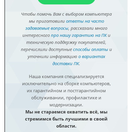
Чтобы помочь Вам с выбором компьютера
мы приготовили
ответы на часто
задаваемые вопросы
, рассказали много
интересного
про нашу гарантию на ПК
и
техническую поддержку покупателей,
перечислили доступные
способы оплаты
и
уточнили информацию
о вариантах
доставки ПК
.
Наша компания специализируется
исключительно на сборке компьютеров,
их гарантийном и постгарантийном
обслуживании, профилактике и
модернизации.
Мы не стараемся охватить всё, мы
стремимся быть лучшими в своей
области.