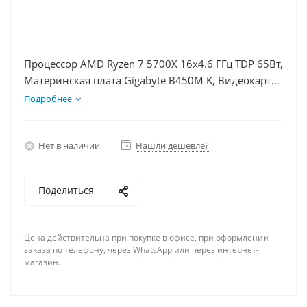
Процессор AMD Ryzen 7 5700X 16x4.6 ГГц TDP 65Вт,
Материнская плата Gigabyte B450M K, Видеокарта
GTX 1630 4Гб, Память DDR4 64Gb, Диски
Подробнее
SSD 250Гб + HDD 1Тб, БП 350Вт
Нет в наличии
Нашли дешевле?
Поделиться
Цена действительна при покупке в офисе, при оформлении
заказа по телефону, через WhatsApp или через интернет-
магазин.