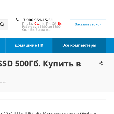
+7 906 951-15-51
Пн., Вт.,
Ср.
, Чт., Пт., Сб.,
Вс.
Заказать звонок
Работаем с 11:00 до 18:00
Ср. и Вс. Выходной
Домашние ПК
Все компьютеры
SSD 500Гб. Купить в
мске
 12x4.4 ГГц TDP 65Вт, Материнская плата Gigabyte