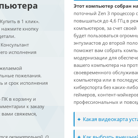
мпьютера
Этот компьютер собран на
поточный Zen 3 процессор с
повышаться до 4,6 ГГц в ре
упить в 1 клик».
компьютеров, за счет свое
и нажмите кнопку
будет пользоваться огромн
детали.
энтузиастов до второй пол
. Консультант
поможет вам собрать компь
 его исполнения
модернизации для обеспеч
вашего компьютера на прот
 желаемой
своевременного обслуживан
льные пожелания.
компьютера или в последую
ть и срок исполнения
киберспорта без каких-либ
геймеров, контент-мэйкеро
ПК в корзину и
профессиональных и повсе
омментарии к заказу
 вами свяжемся,
Какая видеокарта ус
Как выбрать внешний
тся окончательной. О