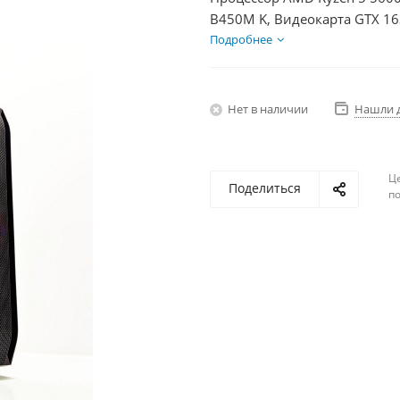
B450M K, Видеокарта GTX 16
350Вт
Подробнее
Нет в наличии
Нашли 
Ц
Поделиться
по