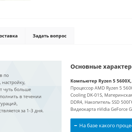
оставка
Задать вопрос
Основные характе
в по
Компьютер Ryzen 5 5600X, 
, настройку,
Процессор AMD Ryzen 5 5600
ит чуть больше
Cooling DK-01S, Материнска
ыполнить в течении
DDR4, Накопитель SSD 500Гб
гураций,
Видеокарта nVidia GeForce 
вляется за 1-3 дня.
На базе какого проце