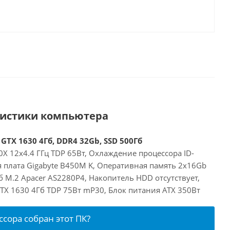
ристики компьютера
GTX 1630 4Гб, DDR4 32Gb, SSD 500Гб
X 12x4.4 ГГц TDP 65Вт, Охлаждение процессора ID-
я плата Gigabyte B450M K, Оперативная память 2x16Gb
 M.2 Apacer AS2280P4, Накопитель HDD отсутствует,
GTX 1630 4Гб TDP 75Вт mP30, Блок питания ATX 350Вт
ссора собран этот ПК?