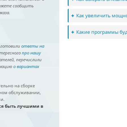
можете сообщить
каза.
Как увеличить мощно
Какие программы буд
иготовили
ответы на
нтересного
про нашу
ателей, перечислили
рмацию
о вариантах
ельно на сборке
йном обслуживании,
и.
ся быть лучшими в