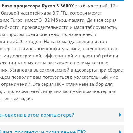
 базе процессора Ryzen 5 5600X
это 6–ядерный, 12–
 базовой частотой ядра 3,7 ГГц, которая может
жиме Turbo, имеет 3+32 Мб кэш-памяти. Данная серия
й гибкости, производительности и масштабируемости,
ым спросом среди опытных пользователей и
овины 2020-х годов. Наша команда специалистов
ютер с оптимальной конфигурацией, предложит план
ения долгосрочной, эффективной и надежной работы
яжении многих лет и расскажет о преимуществах
ия. Установка высококлассной видеокарты при сборке
щем позволит вам погрузиться в увлекательный мир
о ограничений. Эта серия ПК – отличный выбор для
в, и пользователей, ищущих мощный компьютер для
дневных задач.
тановлена в этом компьютере?
 вид, подсветку и охлаждение ПК?