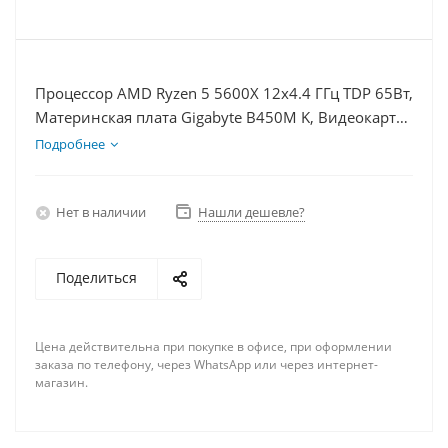
Процессор AMD Ryzen 5 5600X 12x4.4 ГГц TDP 65Вт,
Материнская плата Gigabyte B450M K, Видеокарта
GTX 1630 4Гб, Память DDR4 16Gb, Диски
Подробнее
SSD 500Гб, БП 350Вт
Нет в наличии
Нашли дешевле?
Поделиться
Цена действительна при покупке в офисе, при оформлении
заказа по телефону, через WhatsApp или через интернет-
магазин.