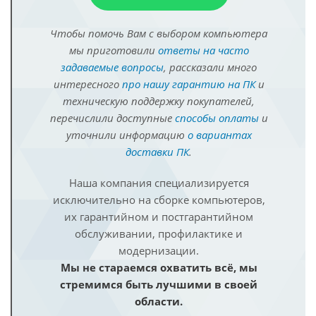
Чтобы помочь Вам с выбором компьютера
мы приготовили
ответы на часто
задаваемые вопросы
, рассказали много
интересного
про нашу гарантию на ПК
и
техническую поддержку покупателей,
перечислили доступные
способы оплаты
и
уточнили информацию
о вариантах
доставки ПК
.
Наша компания специализируется
исключительно на сборке компьютеров,
их гарантийном и постгарантийном
обслуживании, профилактике и
модернизации.
Мы не стараемся охватить всё, мы
стремимся быть лучшими в своей
области.