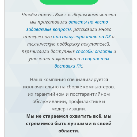
Чтобы помочь Вам с выбором компьютера
мы приготовили
ответы на часто
задаваемые вопросы
, рассказали много
интересного
про нашу гарантию на ПК
и
техническую поддержку покупателей,
перечислили доступные
способы оплаты
и
уточнили информацию
о вариантах
доставки ПК
.
Наша компания специализируется
исключительно на сборке компьютеров,
их гарантийном и постгарантийном
обслуживании, профилактике и
модернизации.
Мы не стараемся охватить всё, мы
стремимся быть лучшими в своей
области.