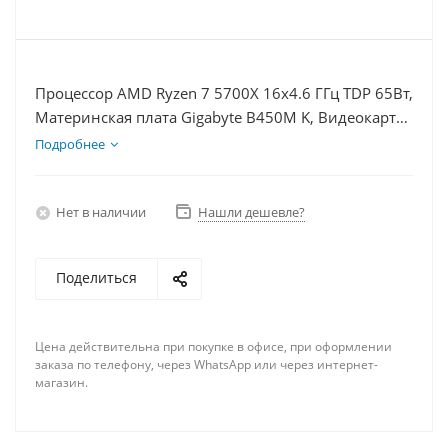
Процессор AMD Ryzen 7 5700X 16x4.6 ГГц TDP 65Вт,
Материнская плата Gigabyte B450M K, Видеокарта
GTX 1630 4Гб, Память DDR4 64Gb, Диски
Подробнее
SSD 500Гб + HDD 1Тб, БП 350Вт
Нет в наличии
Нашли дешевле?
Поделиться
Цена действительна при покупке в офисе, при оформлении
заказа по телефону, через WhatsApp или через интернет-
магазин.