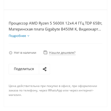
Процессор AMD Ryzen 5 5600X 12x4.4 ГГц TDP 65Вт,
Материнская плата Gigabyte B450M K, Видеокарта
GTX 1630 4Гб, Память DDR4 64Gb, Диски
Подробнее
SSD 500Гб + HDD 2Тб, БП 350Вт
Нет в наличии
Нашли дешевле?
Поделиться
Цена действительна при покупке в офисе, при оформлении
заказа по телефону, через WhatsApp или через интернет-
магазин.