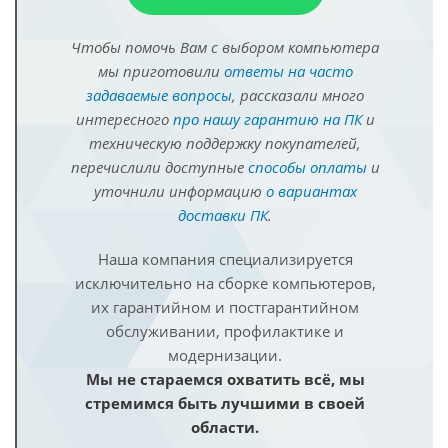
Чтобы помочь Вам с выбором компьютера
мы приготовили
ответы на часто
задаваемые вопросы
, рассказали много
интересного
про нашу гарантию на ПК
и
техническую поддержку покупателей,
перечислили доступные
способы оплаты
и
уточнили информацию
о вариантах
доставки ПК
.
Наша компания специализируется
исключительно на сборке компьютеров,
их гарантийном и постгарантийном
обслуживании, профилактике и
модернизации.
Мы не стараемся охватить всё, мы
стремимся быть лучшими в своей
области.