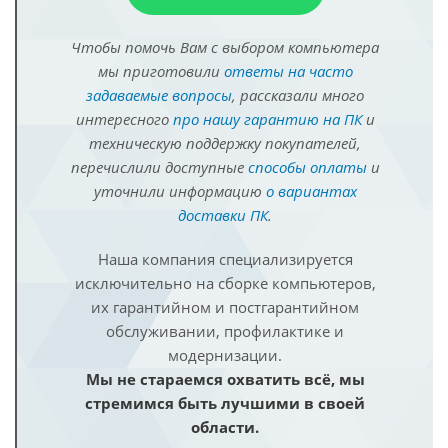
Чтобы помочь Вам с выбором компьютера
мы приготовили
ответы на часто
задаваемые вопросы
, рассказали много
интересного
про нашу гарантию на ПК
и
техническую поддержку покупателей,
перечислили доступные
способы оплаты
и
уточнили информацию
о вариантах
доставки ПК
.
Наша компания специализируется
исключительно на сборке компьютеров,
их гарантийном и постгарантийном
обслуживании, профилактике и
модернизации.
Мы не стараемся охватить всё, мы
стремимся быть лучшими в своей
области.