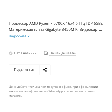
Процессор AMD Ryzen 7 5700X 16x4.6 ГГц TDP 65Вт,
Материнская плата Gigabyte B450M K, Видеокарта
GTX 1630 4Гб, Память DDR4 32Gb, Диски SSD
Подробнее
1000Гб + HDD 2Тб, БП 350Вт
Нет в наличии
Нашли дешевле?
Поделиться
Цена действительна при покупке в офисе, при оформлении
заказа по телефону, через WhatsApp или через интернет-
магазин.