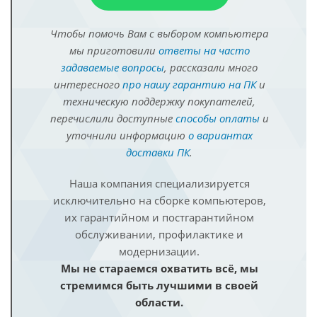
Чтобы помочь Вам с выбором компьютера
мы приготовили
ответы на часто
задаваемые вопросы
, рассказали много
интересного
про нашу гарантию на ПК
и
техническую поддержку покупателей,
перечислили доступные
способы оплаты
и
уточнили информацию
о вариантах
доставки ПК
.
Наша компания специализируется
исключительно на сборке компьютеров,
их гарантийном и постгарантийном
обслуживании, профилактике и
модернизации.
Мы не стараемся охватить всё, мы
стремимся быть лучшими в своей
области.