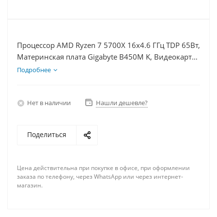
Процессор AMD Ryzen 7 5700X 16x4.6 ГГц TDP 65Вт,
Материнская плата Gigabyte B450M K, Видеокарта
GTX 1630 4Гб, Память DDR4 8Gb, Диски SSD
Подробнее
1000Гб + HDD 1Тб, БП 350Вт
Нет в наличии
Нашли дешевле?
Поделиться
Цена действительна при покупке в офисе, при оформлении
заказа по телефону, через WhatsApp или через интернет-
магазин.