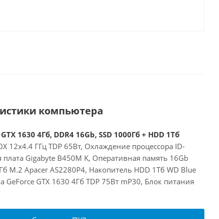
ристики компьютера
GTX 1630 4Гб, DDR4 16Gb, SSD 1000Гб + HDD 1Тб
X 12x4.4 ГГц TDP 65Вт, Охлаждение процессора ID-
я плата Gigabyte B450M K, Оперативная память 16Gb
Гб M.2 Apacer AS2280P4, Накопитель HDD 1Тб WD Blue
a GeForce GTX 1630 4Гб TDP 75Вт mP30, Блок питания