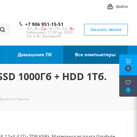
Войти
+7 906 951-15-51
Пн., Вт.,
Ср.
, Чт., Пт., Сб.,
Вс.
Заказать звонок
Работаем с 11:00 до 18:00
Ср. и Вс. Выходной
Домашние ПК
Все компьютеры
0
SSD 1000Гб + HDD 1Тб.
0
 Купить в Томске
 12x4.4 ГГц TDP 65Вт, Материнская плата Gigabyte