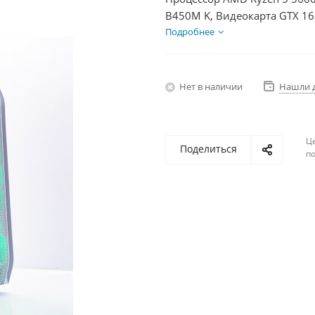
B450M K, Видеокарта GTX 16
HDD 1Тб, БП 350Вт
Подробнее
Нет в наличии
Нашли 
Ц
Поделиться
по