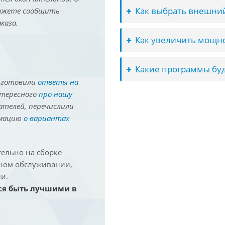
Как выбрать внешний
можете сообщить
каза.
Как увеличить мощно
Какие программы буд
иготовили
ответы на
нтересного
про нашу
ателей, перечислили
рмацию
о вариантах
ельно на сборке
йном обслуживании,
и.
ся быть лучшими в