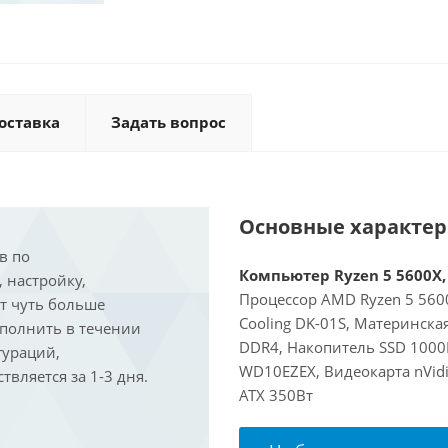
оставка
Задать вопрос
Основные характе
в по
Компьютер Ryzen 5 5600X, 
, настройку,
Процессор AMD Ryzen 5 5600
ит чуть больше
Cooling DK-01S, Материнска
ыполнить в течении
DDR4, Накопитель SSD 1000
гураций,
WD10EZEX, Видеокарта nVidi
вляется за 1-3 дня.
ATX 350Вт