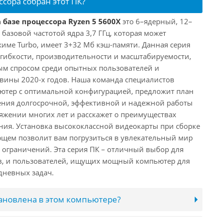
ссора собран этот ПК?
 базе процессора Ryzen 5 5600X
это 6–ядерный, 12–
 базовой частотой ядра 3,7 ГГц, которая может
жиме Turbo, имеет 3+32 Мб кэш-памяти. Данная серия
й гибкости, производительности и масштабируемости,
ым спросом среди опытных пользователей и
овины 2020-х годов. Наша команда специалистов
ютер с оптимальной конфигурацией, предложит план
ения долгосрочной, эффективной и надежной работы
яжении многих лет и расскажет о преимуществах
ия. Установка высококлассной видеокарты при сборке
щем позволит вам погрузиться в увлекательный мир
о ограничений. Эта серия ПК – отличный выбор для
в, и пользователей, ищущих мощный компьютер для
дневных задач.
тановлена в этом компьютере?