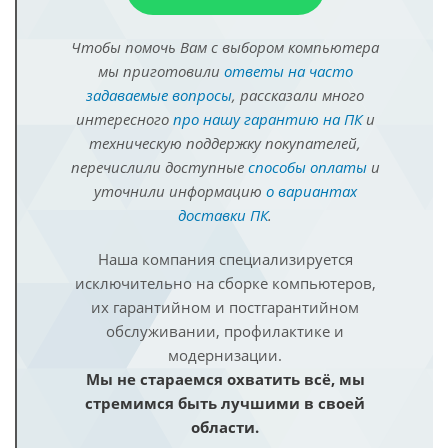
Чтобы помочь Вам с выбором компьютера
мы приготовили
ответы на часто
задаваемые вопросы
, рассказали много
интересного
про нашу гарантию на ПК
и
техническую поддержку покупателей,
перечислили доступные
способы оплаты
и
уточнили информацию
о вариантах
доставки ПК
.
Наша компания специализируется
исключительно на сборке компьютеров,
их гарантийном и постгарантийном
обслуживании, профилактике и
модернизации.
Мы не стараемся охватить всё, мы
стремимся быть лучшими в своей
области.