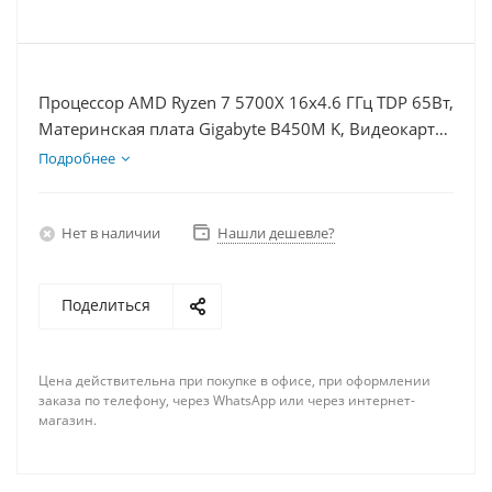
Процессор AMD Ryzen 7 5700X 16x4.6 ГГц TDP 65Вт,
Материнская плата Gigabyte B450M K, Видеокарта
GTX 1630 4Гб, Память DDR4 64Gb, Диски SSD
Подробнее
1000Гб + HDD 1Тб, БП 350Вт
Нет в наличии
Нашли дешевле?
Поделиться
Цена действительна при покупке в офисе, при оформлении
заказа по телефону, через WhatsApp или через интернет-
магазин.