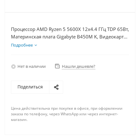
Процессор AMD Ryzen 5 5600X 12x4.4 ГГц TDP 65Вт,
Материнская плата Gigabyte B450M K, Видеокарта
GTX 1630 4Гб, Память DDR4 64Gb, Диски SSD
Подробнее
1000Гб, БП 350Вт
Нет в наличии
Нашли дешевле?
Поделиться
Цена действительна при покупке в офисе, при оформлении
заказа по телефону, через WhatsApp или через интернет-
магазин.