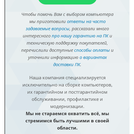
Чтобы помочь Вам с выбором компьютера
мы приготовили
ответы на часто
задаваемые вопросы
, рассказали много
интересного
про нашу гарантию на ПК
и
техническую поддержку покупателей,
перечислили доступные
способы оплаты
и
уточнили информацию
о вариантах
доставки ПК
.
Наша компания специализируется
исключительно на сборке компьютеров,
их гарантийном и постгарантийном
обслуживании, профилактике и
модернизации.
Мы не стараемся охватить всё, мы
стремимся быть лучшими в своей
области.