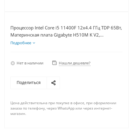
Процессор Intel Core i5 11400F 12x4.4 ГГц TDP 65Вт,
Материнская плата Gigabyte H510M K V2,
Видеокарта GTX 1660S 6Гб, Память DDR4 32Gb,
Подробнее
Диски SSD 500Гб + HDD 2Тб, БП 600Вт
Нет в наличии
Нашли дешевле?
Поделиться
Цена действительна при покупке в офисе, при оформлении
заказа по телефону, через WhatsApp или через интернет-
магазин.