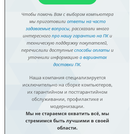
Чтобы помочь Вам с выбором компьютера
мы приготовили
ответы на часто
задаваемые вопросы
, рассказали много
интересного
про нашу гарантию на ПК
и
техническую поддержку покупателей,
перечислили доступные
способы оплаты
и
уточнили информацию
о вариантах
доставки ПК
.
Наша компания специализируется
исключительно на сборке компьютеров,
их гарантийном и постгарантийном
обслуживании, профилактике и
модернизации.
Мы не стараемся охватить всё, мы
стремимся быть лучшими в своей
области.