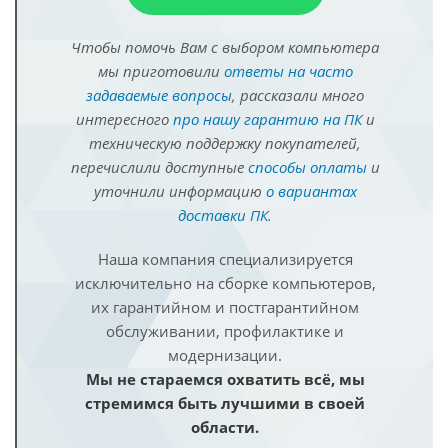
Чтобы помочь Вам с выбором компьютера
мы приготовили
ответы на часто
задаваемые вопросы
, рассказали много
интересного
про нашу гарантию на ПК
и
техническую поддержку покупателей,
перечислили доступные
способы оплаты
и
уточнили информацию
о вариантах
доставки ПК
.
Наша компания специализируется
исключительно на сборке компьютеров,
их гарантийном и постгарантийном
обслуживании, профилактике и
модернизации.
Мы не стараемся охватить всё, мы
стремимся быть лучшими в своей
области.