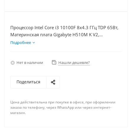
Процессор Intel Core i3 10100F 8x4.3 ГГц TDP 65Вт,
Материнская плата Gigabyte H510M K V2,
Видеокарта GTX 1660S 6Гб, Память DDR4 32Gb,
Подробнее
Диски SSD 500Гб, БП 600Вт
Нет в наличии
Нашли дешевле?
Поделиться
Цена действительна при покупке в офисе, при оформлении
заказа по телефону, через WhatsApp или через интернет-
магазин.