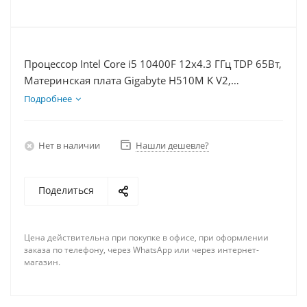
Процессор Intel Core i5 10400F 12x4.3 ГГц TDP 65Вт,
Материнская плата Gigabyte H510M K V2,
Видеокарта GTX 1660S 6Гб, Память DDR4 8Gb,
Подробнее
Диски SSD 500Гб, БП 600Вт
Нет в наличии
Нашли дешевле?
Поделиться
Цена действительна при покупке в офисе, при оформлении
заказа по телефону, через WhatsApp или через интернет-
магазин.