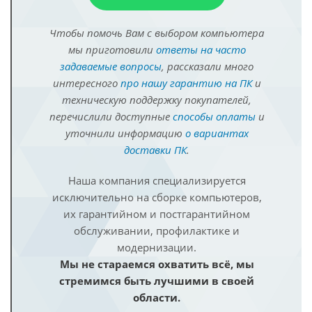
Чтобы помочь Вам с выбором компьютера
мы приготовили
ответы на часто
задаваемые вопросы
, рассказали много
интересного
про нашу гарантию на ПК
и
техническую поддержку покупателей,
перечислили доступные
способы оплаты
и
уточнили информацию
о вариантах
доставки ПК
.
Наша компания специализируется
исключительно на сборке компьютеров,
их гарантийном и постгарантийном
обслуживании, профилактике и
модернизации.
Мы не стараемся охватить всё, мы
стремимся быть лучшими в своей
области.