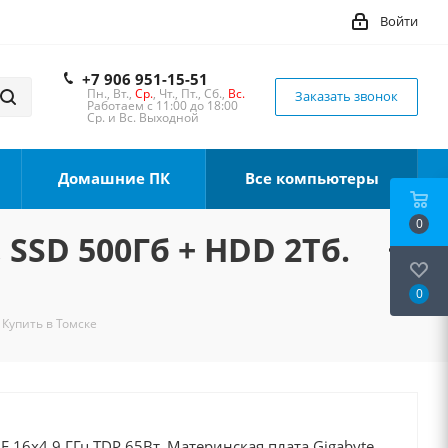
Войти
+7 906 951-15-51
Пн., Вт.,
Ср.
, Чт., Пт., Сб.,
Вс.
Заказать звонок
Работаем с 11:00 до 18:00
Ср. и Вс. Выходной
Домашние ПК
Все компьютеры
0
 SSD 500Гб + HDD 2Тб.
0
 Купить в Томске
0F 16x4.9 ГГц TDP 65Вт, Материнская плата Gigabyte