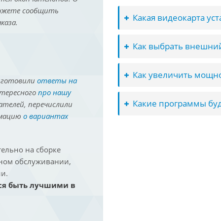
можете сообщить
Какая видеокарта ус
каза.
Как выбрать внешний
Как увеличить мощно
иготовили
ответы на
нтересного
про нашу
Какие программы буд
ателей, перечислили
рмацию
о вариантах
ельно на сборке
йном обслуживании,
и.
ся быть лучшими в