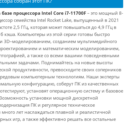
ссора собран этот ПК?
базе процессора Intel Core i7-11700F
– это мощный 8-
ссор семейства Intel Rocket Lake, выпущенный в 2021
астоте 2,5 ГГц, которая может повышаться до 4,9 ГГц в
Мб кэша. Компьютеры из этой серии готовы быстро
м и 3D–моделированием, созданием мультимедийного
 проектированием и математическим моделированием,
тографией, а также со всеми вашими повседневными
ьными задачами. Поднимайтесь на новые высоты
ской продуктивности, превосходите своих соперников
передовым компьютерным технологиям. Наши эксперты
имальную конфигурацию, соберут ПК из качественных
отестируют, установят операционную систему и базовое
 Возможность установки мощной дискретной
одернизация ПК и регулярное техническое
 много лет наслаждаться плавной и реалистичной
ных игр, а также эффективно решать все остальные