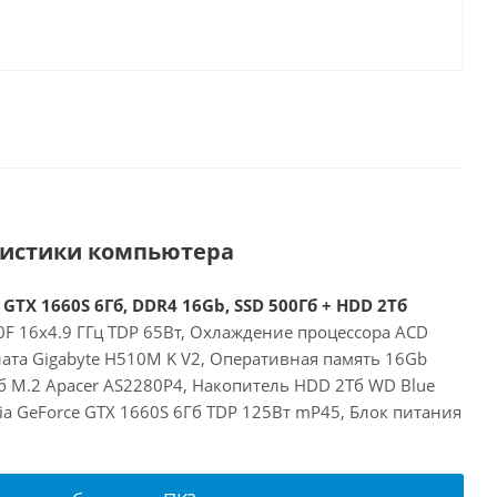
ристики компьютера
 GTX 1660S 6Гб, DDR4 16Gb, SSD 500Гб + HDD 2Тб
00F 16x4.9 ГГц TDP 65Вт, Охлаждение процессора ACD
ата Gigabyte H510M K V2, Оперативная память 16Gb
б M.2 Apacer AS2280P4, Накопитель HDD 2Тб WD Blue
a GeForce GTX 1660S 6Гб TDP 125Вт mP45, Блок питания