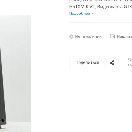
H510M K V2, Видеокарта GTX
HDD 2Тб, БП 600Вт
Подробнее
Нет в наличии
Нашли 
Ц
Поделиться
по