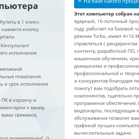
На базе какого проце
мпьютера
Этот компьютер собран на 
ядерный, 16-поточный проце
упить в 1 клик».
году, работает на базовой ч
и нажмите кнопку
режиме Turbo, имеет 4+16 
детали.
справляться с рендеринго
. Консультант
контента, разработкой ПО,
 его исполнения
машинным обучением, крип
домашними и профессионал
 желаемой
профессиональной и творче
льные пожелания.
и конкурентов благодаря 
ть и срок исполнения
помогут вам подобрать опт
компонентов, тщательно пр
ПК в корзину и
программное обеспечение.
омментарии к заказу
видеокарты, последующая м
 вами свяжемся,
обслуживание позволят вам
графикой лучших компьютер
вычислительные задачи.
тся окончательной. О