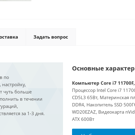
оставка
Задать вопрос
Основные характе
в по
Компьютер Core i7 11700F,
, настройку,
Процессор Intel Core i7 117
ит чуть больше
CD5L3 65Вт, Материнская пл
ыполнить в течении
DDR4, Накопитель SSD 500Г
гураций,
WD20EZAZ, Видеокарта nVidi
вляется за 1-3 дня.
ATX 600Вт