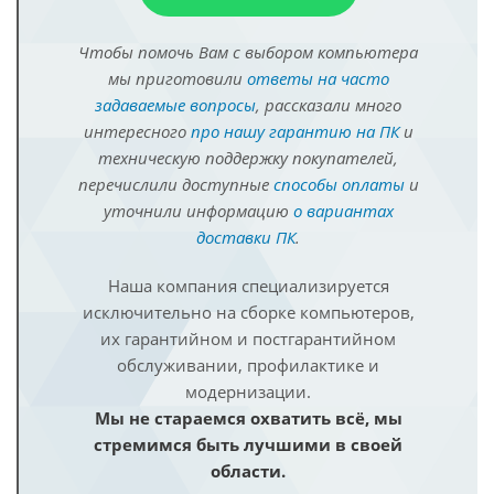
Чтобы помочь Вам с выбором компьютера
мы приготовили
ответы на часто
задаваемые вопросы
, рассказали много
интересного
про нашу гарантию на ПК
и
техническую поддержку покупателей,
перечислили доступные
способы оплаты
и
уточнили информацию
о вариантах
доставки ПК
.
Наша компания специализируется
исключительно на сборке компьютеров,
их гарантийном и постгарантийном
обслуживании, профилактике и
модернизации.
Мы не стараемся охватить всё, мы
стремимся быть лучшими в своей
области.