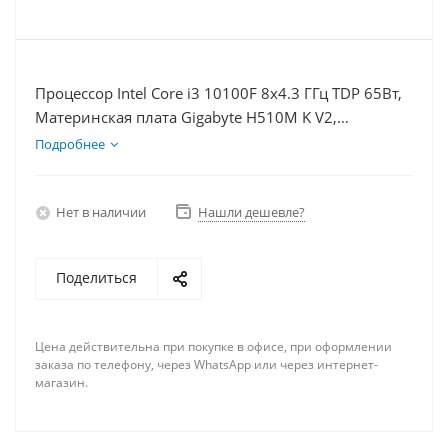
Процессор Intel Core i3 10100F 8x4.3 ГГц TDP 65Вт,
Материнская плата Gigabyte H510M K V2,
Видеокарта GTX 1660S 6Гб, Память DDR4 64Gb,
Подробнее
Диски SSD 250Гб + HDD 2Тб, БП 600Вт
Нет в наличии
Нашли дешевле?
Поделиться
Цена действительна при покупке в офисе, при оформлении
заказа по телефону, через WhatsApp или через интернет-
магазин.