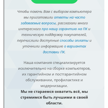
Чтобы помочь Вам с выбором компьютера
мы приготовили
ответы на часто
задаваемые вопросы
, рассказали много
интересного
про нашу гарантию на ПК
и
техническую поддержку покупателей,
перечислили доступные
способы оплаты
и
уточнили информацию
о вариантах
доставки ПК
.
Наша компания специализируется
исключительно на сборке компьютеров,
их гарантийном и постгарантийном
обслуживании, профилактике и
модернизации.
Мы не стараемся охватить всё, мы
стремимся быть лучшими в своей
области.