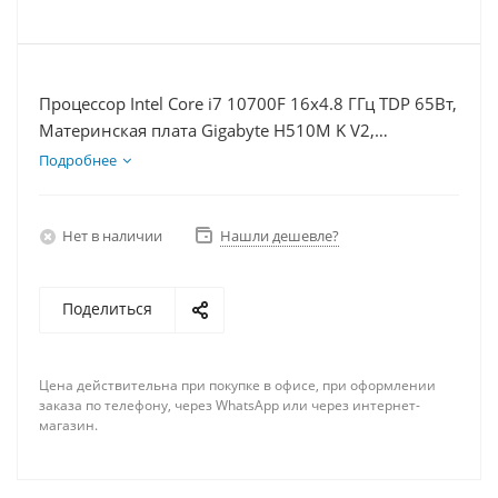
Процессор Intel Core i7 10700F 16x4.8 ГГц TDP 65Вт,
Материнская плата Gigabyte H510M K V2,
Видеокарта GTX 1660S 6Гб, Память DDR4 32Gb,
Подробнее
Диски SSD 250Гб + HDD 1Тб, БП 600Вт
Нет в наличии
Нашли дешевле?
Поделиться
Цена действительна при покупке в офисе, при оформлении
заказа по телефону, через WhatsApp или через интернет-
магазин.