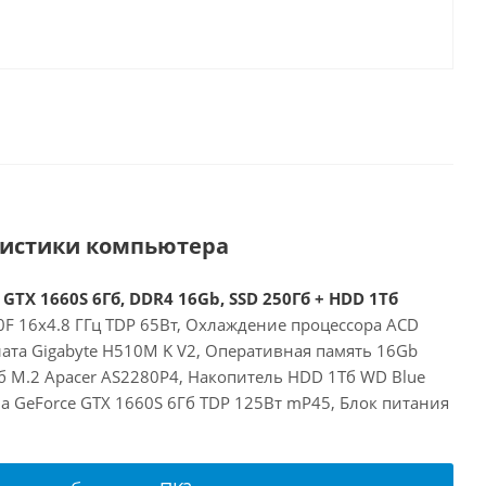
ристики компьютера
 GTX 1660S 6Гб, DDR4 16Gb, SSD 250Гб + HDD 1Тб
00F 16x4.8 ГГц TDP 65Вт, Охлаждение процессора ACD
ата Gigabyte H510M K V2, Оперативная память 16Gb
б M.2 Apacer AS2280P4, Накопитель HDD 1Тб WD Blue
a GeForce GTX 1660S 6Гб TDP 125Вт mP45, Блок питания