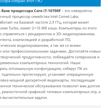
ссора собран этот ПК?
 базе процессора Core i7-10700F
– это невероятно
ный процессор семейства Intel Comet Lake,
ботает на базовой частоте 2,9 ГГц, которая может
жиме Turbo, имеет 2+16 Мб кэша. Компьютеры из этого
ко справляться с рендерингом и 3D–моделированием,
тента, компиляцией и разработкой ПО,
ическим моделированием, а так же со всеми
или профессиональными задачами. Достигайте новых
творческой продуктивности, побеждайте соперников и
временных компьютерных технологий. Наши
рать оптимальную конфигурацию, соберут ПК из
 тщательно протестируют, установят операционную
ановка мощной дискретной видеокарты, последующая
енное техническое обслуживание позволит вам долгие
, реалистичной графикой топовых компьютерных игр, а
ые вычислительные задачи.