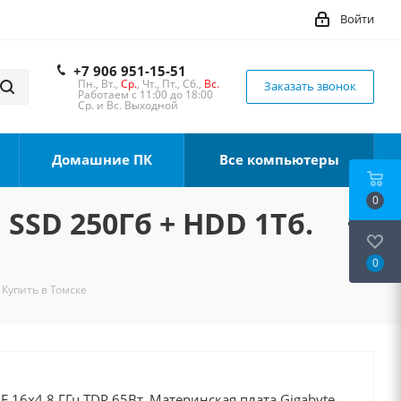
Войти
+7 906 951-15-51
Пн., Вт.,
Ср.
, Чт., Пт., Сб.,
Вс.
Заказать звонок
Работаем с 11:00 до 18:00
Ср. и Вс. Выходной
Домашние ПК
Все компьютеры
0
 SSD 250Гб + HDD 1Тб.
0
 Купить в Томске
0F 16x4.8 ГГц TDP 65Вт, Материнская плата Gigabyte