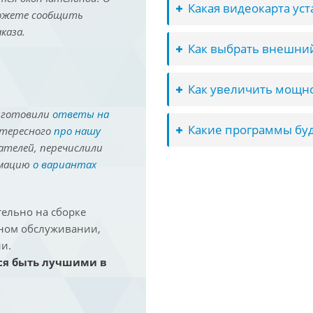
Какая видеокарта ус
можете сообщить
каза.
Как выбрать внешний
Как увеличить мощно
иготовили
ответы на
Какие программы буд
нтересного
про нашу
ателей, перечислили
рмацию
о вариантах
ельно на сборке
йном обслуживании,
и.
ся быть лучшими в