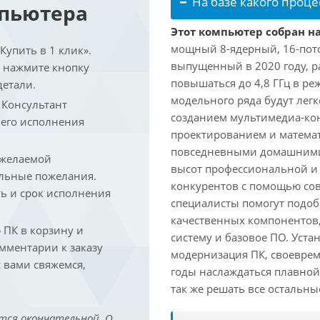
На базе какого проце
мпьютера
Этот компьютер собран на
мощный 8-ядерный, 16-поточ
упить в 1 клик».
выпущенный в 2020 году, ра
и нажмите кнопку
повышаться до 4,8 ГГц в ре
детали.
модельного ряда будут лег
. Консультант
созданием мультимедиа-кон
 его исполнения
проектированием и математ
повседневными домашними 
 желаемой
высот профессиональной и 
льные пожелания.
конкурентов с помощью со
ть и срок исполнения
специалисты помогут подоб
качественных компонентов,
ПК в корзину и
систему и базовое ПО. Уст
омментарии к заказу
модернизация ПК, своеврем
 вами свяжемся,
годы наслаждаться плавной
так же решать все остальн
тся окончательной. О