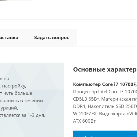
оставка
Задать вопрос
Основные характе
в по
Компьютер Core i7 10700F,
, настройку,
Процессор Intel Core i7 107
ит чуть больше
CD5L3 65Вт, Материнская пл
ыполнить в течении
DDR4, Накопитель SSD 256Г
гураций,
WD10EZEX, Видеокарта nVidi
вляется за 1-3 дня.
ATX 600Вт