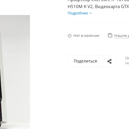
H510M K V2, Видеокарта GTX
HDD 1Тб, БП 600Вт
Подробнее
Нет в наличии
Нашли 
Ц
Поделиться
по