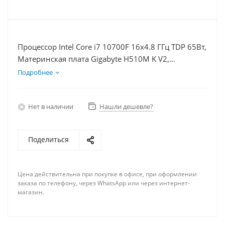
Процессор Intel Core i7 10700F 16x4.8 ГГц TDP 65Вт,
Материнская плата Gigabyte H510M K V2,
Видеокарта GTX 1660S 6Гб, Память DDR4 64Gb,
Подробнее
Диски SSD 120Гб + HDD 2Тб, БП 600Вт
Нет в наличии
Нашли дешевле?
Поделиться
Цена действительна при покупке в офисе, при оформлении
заказа по телефону, через WhatsApp или через интернет-
магазин.