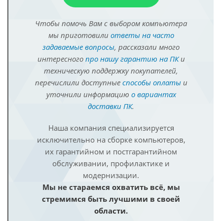
Чтобы помочь Вам с выбором компьютера
мы приготовили
ответы на часто
задаваемые вопросы
, рассказали много
интересного
про нашу гарантию на ПК
и
техническую поддержку покупателей,
перечислили доступные
способы оплаты
и
уточнили информацию
о вариантах
доставки ПК
.
Наша компания специализируется
исключительно на сборке компьютеров,
их гарантийном и постгарантийном
обслуживании, профилактике и
модернизации.
Мы не стараемся охватить всё, мы
стремимся быть лучшими в своей
области.