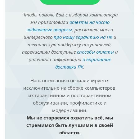
Чтобы помочь Вам с выбором компьютера
мы приготовили
ответы на часто
задаваемые вопросы
, рассказали много
интересного
про нашу гарантию на ПК
и
техническую поддержку покупателей,
перечислили доступные
способы оплаты
и
уточнили информацию
о вариантах
доставки ПК
.
Наша компания специализируется
исключительно на сборке компьютеров,
их гарантийном и постгарантийном
обслуживании, профилактике и
модернизации.
Мы не стараемся охватить всё, мы
стремимся быть лучшими в своей
области.