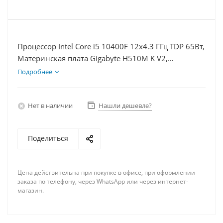
Процессор Intel Core i5 10400F 12x4.3 ГГц TDP 65Вт,
Материнская плата Gigabyte H510M K V2,
Видеокарта GTX 1660S 6Гб, Память DDR4 64Gb,
Подробнее
Диски SSD 120Гб + HDD 2Тб, БП 600Вт
Нет в наличии
Нашли дешевле?
Поделиться
Цена действительна при покупке в офисе, при оформлении
заказа по телефону, через WhatsApp или через интернет-
магазин.