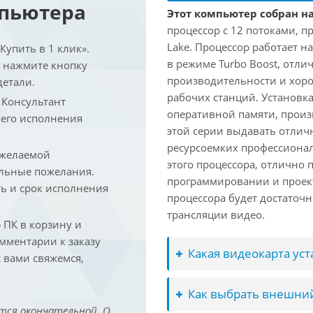
мпьютера
Этот компьютер собран на
процессор с 12 потоками, п
Lake. Процессор работает на
упить в 1 клик».
в режиме Turbo Boost, отл
и нажмите кнопку
производительности и хоро
детали.
рабочих станций. Установк
. Консультант
оперативной памяти, произ
 его исполнения
этой серии выдавать отлич
ресурсоемких профессиона
 желаемой
этого процессора, отлично 
льные пожелания.
программировании и проект
ть и срок исполнения
процессора будет достаточн
трансляции видео.
ПК в корзину и
омментарии к заказу
Какая видеокарта ус
 вами свяжемся,
Как выбрать внешний
тся окончательной. О