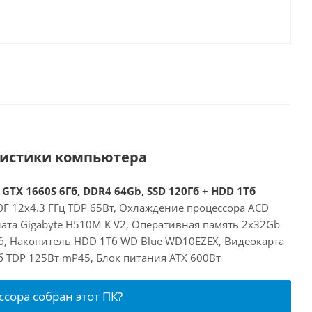
ристики компьютера
 GTX 1660S 6Гб, DDR4 64Gb, SSD 120Гб + HDD 1Тб
00F 12x4.3 ГГц TDP 65Вт, Охлаждение процессора ACD
лата Gigabyte H510M K V2, Оперативная память 2x32Gb
б, Накопитель HDD 1Тб WD Blue WD10EZEX, Видеокарта
Гб TDP 125Вт mP45, Блок питания ATX 600Вт
ссора собран этот ПК?