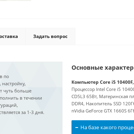
оставка
Задать вопрос
Основные характе
в по
Компьютер Core i5 10400F,
, настройку,
Процессор Intel Core i5 104
ит чуть больше
CD5L3 65Вт, Материнская п
ыполнить в течении
DDR4, Накопитель SSD 120Г
гураций,
nVidia GeForce GTX 1660S 6
вляется за 1-3 дня.
На базе какого проце