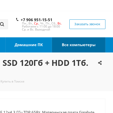
+7 906 951-15-51
Пн., Вт.,
Ср.
, Чт., Пт., Сб.,
Вс.
Заказать звонок
Работаем с 11:00 до 18:00
Ср. и Вс. Выходной
Домашние ПК
Все компьютеры
 SSD 120Гб + HDD 1Тб.
 Купить в Томске
0F 12x4.3 ГГц TDP 65Вт, Материнская плата Gigabyte