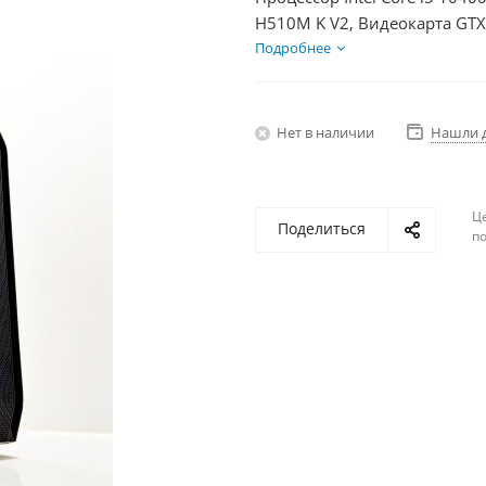
H510M K V2, Видеокарта GTX
HDD 1Тб, БП 600Вт
Подробнее
Нет в наличии
Нашли 
Ц
Поделиться
по