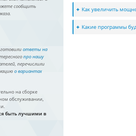
можете сообщить
Как увеличить мощно
каза.
Какие программы буд
иготовили
ответы на
нтересного
про нашу
ателей, перечислили
рмацию
о вариантах
ельно на сборке
йном обслуживании,
и.
ся быть лучшими в