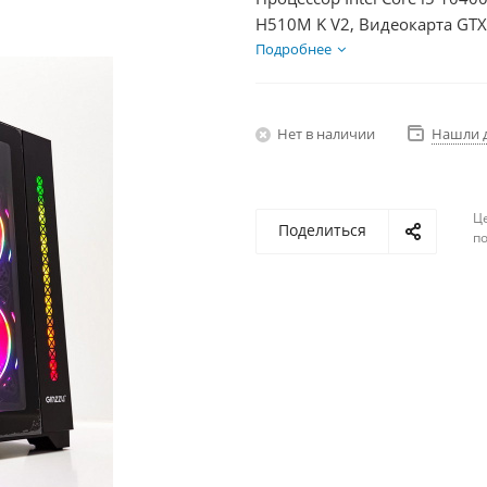
H510M K V2, Видеокарта GTX
HDD 1Тб, БП 600Вт
Подробнее
Нет в наличии
Нашли 
Ц
Поделиться
по