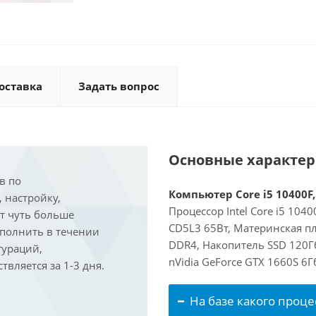
оставка
Задать вопрос
Основные характе
в по
Компьютер Core i5 10400F,
, настройку,
Процессор Intel Core i5 104
ит чуть больше
CD5L3 65Вт, Материнская п
ыполнить в течении
DDR4, Накопитель SSD 120Г
гураций,
nVidia GeForce GTX 1660S 6
вляется за 1-3 дня.
На базе какого проце