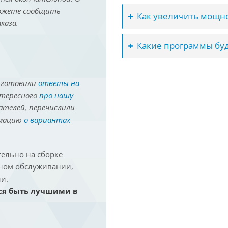
можете сообщить
Как увеличить мощно
каза.
Какие программы буд
иготовили
ответы на
нтересного
про нашу
ателей, перечислили
рмацию
о вариантах
ельно на сборке
йном обслуживании,
и.
ся быть лучшими в