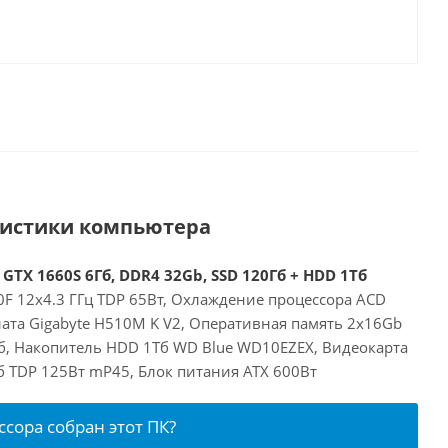
ристики компьютера
 GTX 1660S 6Гб, DDR4 32Gb, SSD 120Гб + HDD 1Тб
00F 12x4.3 ГГц TDP 65Вт, Охлаждение процессора ACD
лата Gigabyte H510M K V2, Оперативная память 2x16Gb
б, Накопитель HDD 1Тб WD Blue WD10EZEX, Видеокарта
Гб TDP 125Вт mP45, Блок питания ATX 600Вт
ссора собран этот ПК?