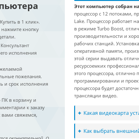
мпьютера
Этот компьютер собран на
процессор с 12 потоками, п
Lake. Процессор работает на
упить в 1 клик».
в режиме Turbo Boost, отл
и нажмите кнопку
производительности и хоро
детали.
рабочих станций. Установк
. Консультант
оперативной памяти, произ
 его исполнения
этой серии выдавать отлич
ресурсоемких профессиона
 желаемой
этого процессора, отлично 
льные пожелания.
программировании и проект
ть и срок исполнения
процессора будет достаточн
трансляции видео.
ПК в корзину и
омментарии к заказу
Какая видеокарта ус
 вами свяжемся,
Как выбрать внешний
тся окончательной. О