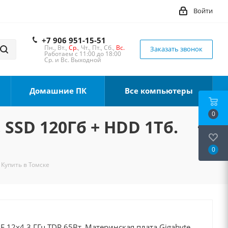
Войти
+7 906 951-15-51
Пн., Вт.,
Ср.
, Чт., Пт., Сб.,
Вс.
Заказать звонок
Работаем с 11:00 до 18:00
Ср. и Вс. Выходной
Домашние ПК
Все компьютеры
0
 SSD 120Гб + HDD 1Тб.
0
 Купить в Томске
0F 12x4.3 ГГц TDP 65Вт, Материнская плата Gigabyte