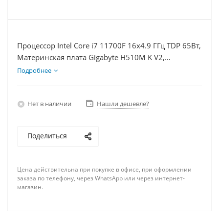
Процессор Intel Core i7 11700F 16x4.9 ГГц TDP 65Вт,
Материнская плата Gigabyte H510M K V2,
Видеокарта GTX 1660S 6Гб, Память DDR4 32Gb,
Подробнее
Диски SSD 120Гб, БП 600Вт
Нет в наличии
Нашли дешевле?
Поделиться
Цена действительна при покупке в офисе, при оформлении
заказа по телефону, через WhatsApp или через интернет-
магазин.