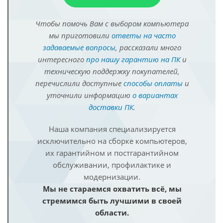
Чтобы помочь Вам с выбором компьютера
мы приготовили
ответы на часто
задаваемые вопросы
, рассказали много
интересного
про нашу гарантию на ПК
и
техническую поддержку покупателей,
перечислили доступные
способы оплаты
и
уточнили информацию
о вариантах
доставки ПК
.
Наша компания специализируется
исключительно на сборке компьютеров,
их гарантийном и постгарантийном
обслуживании, профилактике и
модернизации.
Мы не стараемся охватить всё, мы
стремимся быть лучшими в своей
области.