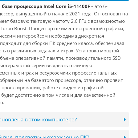
базе процессора Intel Core i5-11400F
– это 6-
ессор, выпущенный в начале 2021 года. Он основан на
имеет базовую тактовую частоту 2,6 ГГц с возможностью
е Turbo Boost. Процессор не имеет встроенной графики,
ическим интерфейсом необходима дискретная
 подходит для сборки ПК среднего класса, обеспечивая
ь в различных задачах и играх. Установка мощной
объема оперативной памяти, производительного SSD
ьютерам этой серии выдавать отличную
ременных играх и ресурсоемких профессиональных
обранный на базе этого процессора, отлично проявит
 проектировании, работе с видео и графикой.
будет достаточно в том числе и для качественной
о.
тановлена в этом компьютере?
 вид, подсветку и охлаждение ПК?