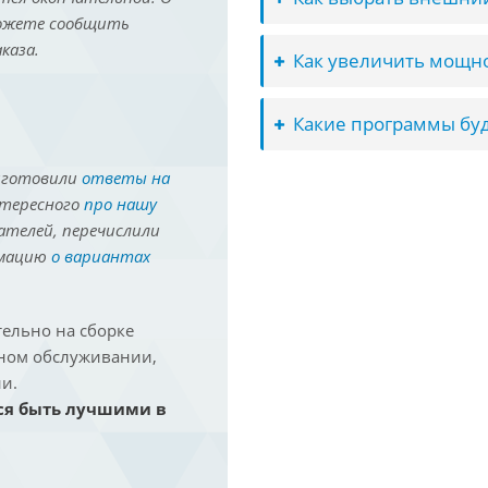
можете сообщить
каза.
Как увеличить мощно
Какие программы буд
иготовили
ответы на
нтересного
про нашу
ателей, перечислили
рмацию
о вариантах
ельно на сборке
йном обслуживании,
и.
ся быть лучшими в