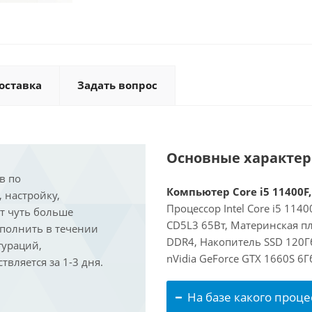
оставка
Задать вопрос
Основные характе
в по
Компьютер Core i5 11400F,
, настройку,
Процессор Intel Core i5 114
ит чуть больше
CD5L3 65Вт, Материнская пл
ыполнить в течении
DDR4, Накопитель SSD 120Г
гураций,
nVidia GeForce GTX 1660S 6
вляется за 1-3 дня.
На базе какого проце