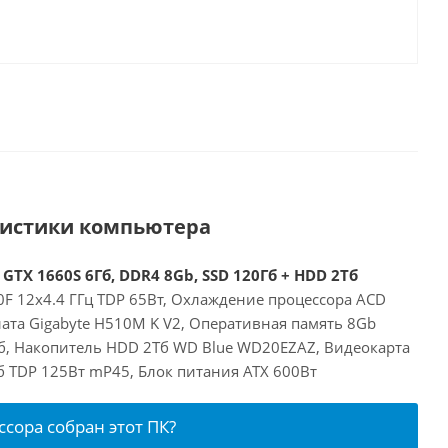
ристики компьютера
 GTX 1660S 6Гб, DDR4 8Gb, SSD 120Гб + HDD 2Тб
00F 12x4.4 ГГц TDP 65Вт, Охлаждение процессора ACD
ата Gigabyte H510M K V2, Оперативная память 8Gb
б, Накопитель HDD 2Тб WD Blue WD20EZAZ, Видеокарта
Гб TDP 125Вт mP45, Блок питания ATX 600Вт
ссора собран этот ПК?