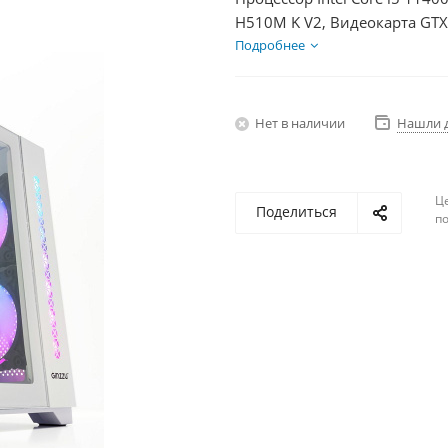
H510M K V2, Видеокарта GTX
HDD 2Тб, БП 600Вт
Подробнее
Нет в наличии
Нашли 
Ц
Поделиться
по