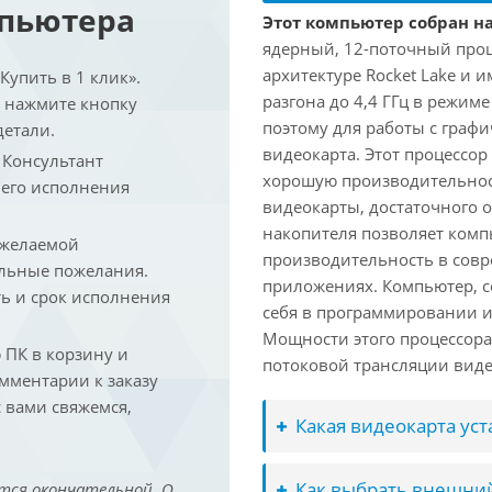
мпьютера
Этот компьютер собран на 
ядерный, 12-поточный проц
архитектуре Rocket Lake и 
упить в 1 клик».
разгона до 4,4 ГГц в режим
и нажмите кнопку
поэтому для работы с граф
детали.
видеокарта. Этот процессор
. Консультант
хорошую производительност
 его исполнения
видеокарты, достаточного 
накопителя позволяет комп
 желаемой
производительность в сов
льные пожелания.
приложениях. Компьютер, с
ть и срок исполнения
себя в программировании и
Мощности этого процессора 
ПК в корзину и
потоковой трансляции виде
омментарии к заказу
 вами свяжемся,
Какая видеокарта ус
Как выбрать внешний
тся окончательной. О