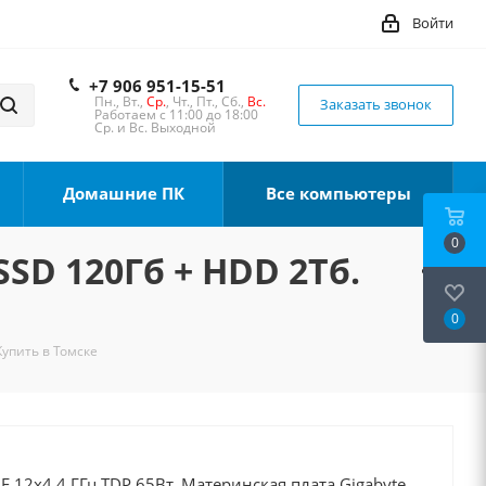
Войти
+7 906 951-15-51
Пн., Вт.,
Ср.
, Чт., Пт., Сб.,
Вс.
Заказать звонок
Работаем с 11:00 до 18:00
Ср. и Вс. Выходной
Домашние ПК
Все компьютеры
0
SSD 120Гб + HDD 2Тб.
0
Купить в Томске
0F 12x4.4 ГГц TDP 65Вт, Материнская плата Gigabyte