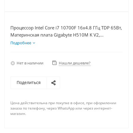
Процессор Intel Core i7 10700F 16x4.8 ГГц TDP 65Вт,
Материнская плата Gigabyte H510M K V2,
Видеокарта GTX 1660S 6Гб, Память DDR4 8Gb,
Подробнее
Диски SSD 120Гб + HDD 2Тб, БП 600Вт
Нет в наличии
Нашли дешевле?
Поделиться
Цена действительна при покупке в офисе, при оформлении
заказа по телефону, через WhatsApp или через интернет-
магазин.