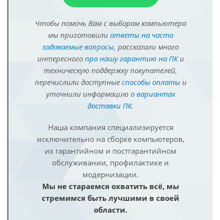
Чтобы помочь Вам с выбором компьютера
мы приготовили
ответы на часто
задаваемые вопросы
, рассказали много
интересного
про нашу гарантию на ПК
и
техническую поддержку покупателей,
перечислили доступные
способы оплаты
и
уточнили информацию
о вариантах
доставки ПК
.
Наша компания специализируется
исключительно на сборке компьютеров,
их гарантийном и постгарантийном
обслуживании, профилактике и
модернизации.
Мы не стараемся охватить всё, мы
стремимся быть лучшими в своей
области.